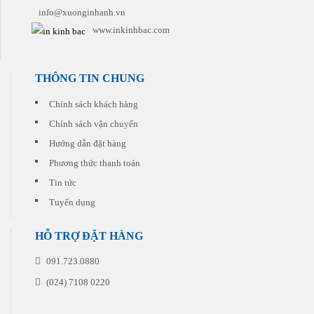
khách
cho
những
info@xuonginhanh.vn
hàng
quý
khuyến
khách
www.inkinhbac.com
mại
sản
hấp
phẩm
dẫn
phù
đi
hợp
THÔNG TIN CHUNG
kèm
nhất
cho
với
Chính sách khách hàng
từng
chi
đơn
Chính sách vận chuyển
phí
hàng
thấp
quý
Hướng dẫn đặt hàng
nhất.
khách
Phương thức thanh toán
đặt
in
Tin tức
Tuyển dụng
HỖ TRỢ ĐẶT HÀNG
091.723.0880
(024) 7108 0220