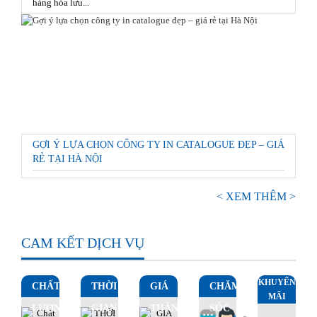
hàng hóa lưu...
GỢI Ý LỰA CHỌN CÔNG TY IN CATALOGUE ĐẸP – GIÁ
RẺ TẠI HÀ NỘI
< XEM THÊM >
CAM KẾT DỊCH VỤ
KHUYẾN
CHẤT
THỜI
GIÁ
CHĂM
MÃI
LƯỢNG
GIAN
THÀNH
SÓC