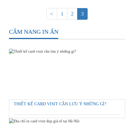
<
1
2
3
CẨM NANG IN ẤN
THIẾT KẾ CARD VISIT CẦN LƯU Ý NHỮNG GÌ?