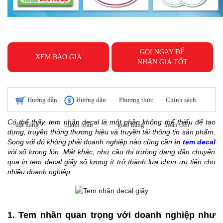
GỌI NGAY ĐỂ
XEM BÁO GIÁ
NHẬN GIÁ TỐT
Hướng dẫn
Hướng dãn
Phương thức
Chính sách
Có thể thấy, tem nhãn decal là một phần không thể thiếu để tạo
đặt hàng
thanh toán
giao hàng
hoàn tiền
dựng, truyền thông thương hiệu và truyền tải thông tin sản phẩm.
Song với đó không phải doanh nghiệp nào cũng cần
in tem decal
với số lượng lớn. Mặt khác, nhu cầu thị trường đang dần chuyển
qua in tem decal giấy số lượng ít
trở thành lựa chọn ưu tiên cho
nhiều doanh nghiệp.
1. Tem nhãn quan trọng với doanh nghiệp như