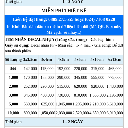
Thời gian
1 - 2 NGÀY
MIỄN PHÍ THIẾT KẾ
Liên hệ đặt hàng: 0889.27.5555 hoặc (024) 7108 0220
In Kinh Bắc dẫn đầu xu thế in dữ liệu biến đổi (Mã QR, Barcode,
Mã vạch, số nhảy...)
TEM NHÃN ĐECAL NHỰA (Trắng sữa, trong) - Các loại hình
Giấy sử dụng:
Đecal nhựa PP -
Màu sắc:
1- 4 màu -
Gia công:
Bế đứt
nửa thành phẩm.
Số Lượng
3x3.5cm
3x4cm
4x6cm
5x6cm
5x10cm
6x12cm
500
142,000
115,000
192,000
220,000
315,000
465,000
1,000
170,000
188,000
290,000
345,000
555,000
775,000
2,000
252,000
290,000
515,000
620,000
920,000
1,480,000
3,000
345,000
400,000
730,000
810,000
1,355,000
2,195,000
5,000
530,000
625,000
1,045,000
1,295,000
2,210,000
3,610,000
10,000
890,000
1,050,000
2,030,000
2,520,000
4,350,000
6,910,000
Thời gian
1 - 2 NGÀY