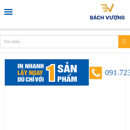
Chào mừng bạn đến với
Xưởng in nhanh
info@xuonginhanh.vn
091.72