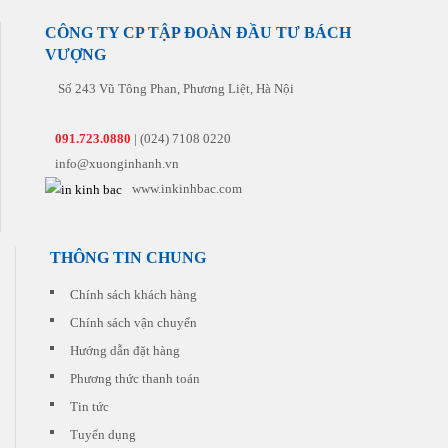
Chúng
hoàn
hàng
sẽ tư
tôi
hảo
tiếp
vấn
CÔNG TY CP TẬP ĐOÀN ĐẦU TƯ BÁCH
còn
nhất
theo.
cho
VƯỢNG
có
đến
quý
những
tay
khách
Số 243 Vũ Tông Phan, Phương Liệt, Hà Nội
khuyến
khách
sản
mại
hàng
phẩm
hấp
phù
091.723.0880
| (024) 7108 0220
dẫn
hợp
đi
info@xuonginhanh.vn
nhất
kèm
với
www.inkinhbac.com
cho
chi
từng
phí
đơn
thấp
hàng
nhất.
THÔNG TIN CHUNG
quý
khách
đặt
Chính sách khách hàng
in
Chính sách vận chuyển
Hướng dẫn đặt hàng
Phương thức thanh toán
Tin tức
Tuyển dụng