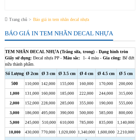
Trang chủ
Báo giá in tem nhãn decal nhựa
BÁO GIÁ IN TEM NHÃN DECAL NHỰA
TEM NHÃN ĐECAL NHỰA (Trắng sữa, trong) - Dạng hình tròn
Giấy sử dụng:
Đecal nhựa PP -
Màu sắc:
1- 4 màu -
Gia công:
Bế đứt
nửa thành phẩm.
Số Lượng
Ø 2cm
Ø 3 cm
Ø 3.5 cm
Ø 4 cm
Ø 4.5 cm
Ø 5 cm
500
110,000
142,000
155,000
160,000
170,000
200,000
1,000
131,000
160,000
185,000
222,000
244,000
315,000
2,000
152,000
228,000
285,000
355,000
190,000
555,000
3,000
186,000
495,000
390,000
500,000
585,000
800,000
5,000
245,000
510,000
610,000
785,000
835,000
1,140,000
10,000
430,000
770,000
1,020,000
1,340,000
1,600,000
2,210,000