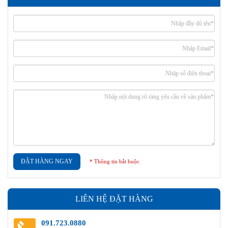
ĐẶT HÀNG NGAY
* Thông tin bắt buộc
LIÊN HỆ ĐẶT HÀNG
091.723.0880