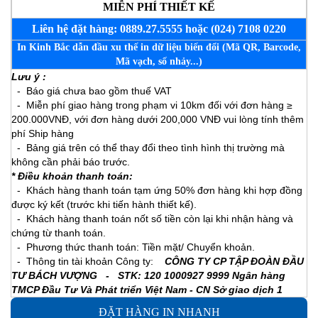
MIỄN PHÍ THIẾT KẾ
Liên hệ đặt hàng: 0889.27.5555 hoặc (024) 7108 0220
In Kinh Bắc dẫn đầu xu thế in dữ liệu biến đổi (Mã QR, Barcode,
Mã vạch, số nhảy...)
Lưu ý :
- Báo giá chưa bao gồm thuế VAT
- Miễn phí giao hàng trong phạm vi 10km đối với đơn hàng ≥
200.000VNĐ, với đơn hàng dưới 200,000 VNĐ vui lòng tính thêm
phí Ship hàng
- Bảng giá trên có thể thay đổi theo tình hình thị trường mà
không cần phải báo trước.
* Điều khoản thanh toán:
- Khách hàng thanh toán tạm ứng 50% đơn hàng khi hợp đồng
được ký kết (trước khi tiến hành thiết kế).
- Khách hàng thanh toán nốt số tiền còn lại khi nhận hàng và
chứng từ thanh toán.
- Phương thức thanh toán: Tiền mặt/ Chuyển khoản.
- Thông tin tài khoản Công ty:
CÔNG TY CP TẬP ĐOÀN ĐẦU
TƯ BÁCH VƯỢNG - STK: 120 1000927 9999 Ngân hàng
TMCP Đầu Tư Và Phát triển Việt Nam - CN Sở giao dịch 1
ĐẶT HÀNG IN NHANH