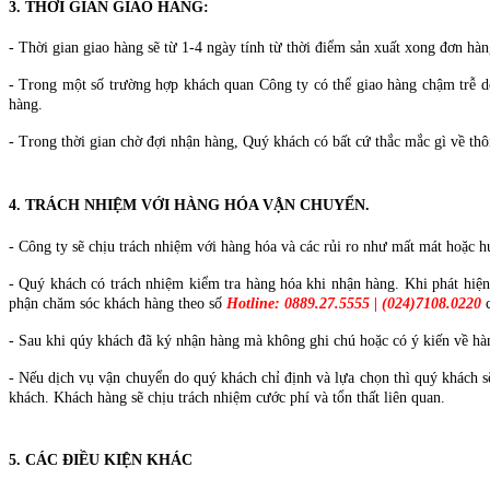
3. THỜI GIAN GIAO HÀNG:
- Thời gian giao hàng sẽ từ 1-4 ngày tính từ thời điểm sản xuất xong đơn hà
- Trong một số trường hợp khách quan Công ty có thể giao hàng chậm trễ do 
hàng.
- Trong thời gian chờ đợi nhận hàng, Quý khách có bất cứ thắc mắc gì về thô
4. TRÁCH NHIỆM VỚI HÀNG HÓA VẬN CHUYỂN.
- Công ty sẽ chịu trách nhiệm với hàng hóa và các rủi ro như mất mát hoặc h
- Quý khách có trách nhiệm kiểm tra hàng hóa khi nhận hàng. Khi phát hiện
phận chăm sóc khách hàng theo số
Hotline: 0889.27.5555 | (024)7108.0220
c
- Sau khi qúy khách đã ký nhận hàng mà không ghi chú hoặc có ý kiến về hà
- Nếu dịch vụ vận chuyển do quý khách chỉ định và lựa chọn thì quý khách s
khách. Khách hàng sẽ chịu trách nhiệm cước phí và tổn thất liên quan.
5. CÁC ĐIỀU KIỆN KHÁC