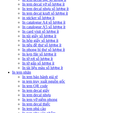
In tem decal vỡ số lượng ít
In tem decal nhựa số lượng ít
In tem decal kraft số lượng ít
in sticker số lượng ít
In catalogue A4 số lượng ít
In catalogue A5 số lượng ít
In card visit số lượng ít
In túi giấy số lượng ít
In hộp giấy số lượng ít
In tiêu đề thư số lượng ít
In phong bì thư số lượng ít
In kẹp file số lượng ít
In tờ rơi số lượng ít
In tờ gấp số lượng ít
In tài liệu màu số lượng ít
In tem nhãn
In tem bảo hành giá rẻ
in tem truy xuất nguồn gốc
In tem QR code
In tem decal giấy
In tem decal nhựa
In tem vỡ niêm phong
In tem decal thiếc
In tem phủ cào