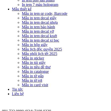
In tem phụ sản phẩm
In tem 7 màu hologram
Mẫu thiết kế
Mẫu in tem qr code, Barcode
Mẫu in tem decal giấy
Mẫu in tem decal nhựa
Mẫu in tem bảo hành
Mẫu in tem decal vỡ
Mẫu in tem decal kraft
Mẫu in tem decal xi bạc
Mẫu in hộp giấy
Mẫu lịch độc quyền 2025
Mẫu phôi lịch tết 2025
Mẫu in sticker
Mẫu in túi giấy
Mẫu in tiêu đề thư
Mẫu in catalogue
Mẫu in tờ gấp
Mẫu in tờ rơi
Mẫu in card visit
Tin tức
Liên hệ