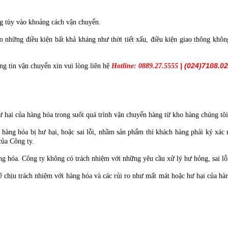
ng tùy vào khoảng cách vận chuyển.
những điều kiện bất khả kháng như thời tiết xấu, điều kiện giao thông không 
| (024)7108.0
ng tin vận chuyển xin vui lòng liên hệ
Hotline:
0889.27.5555
ư hại của hàng hóa trong suốt quá trình vận chuyển hàng từ kho hàng chúng tô
 hàng hóa bị hư hại, hoặc sai lỗi, nhầm sản phẩm thì khách hàng phải ký xác
ủa Công ty.
ng hóa. Công ty không có trách nhiệm với những yêu cầu xử lý hư hỏng, sai lỗ
ẽ chịu trách nhiệm với hàng hóa và các rủi ro như mất mát hoặc hư hại của hà