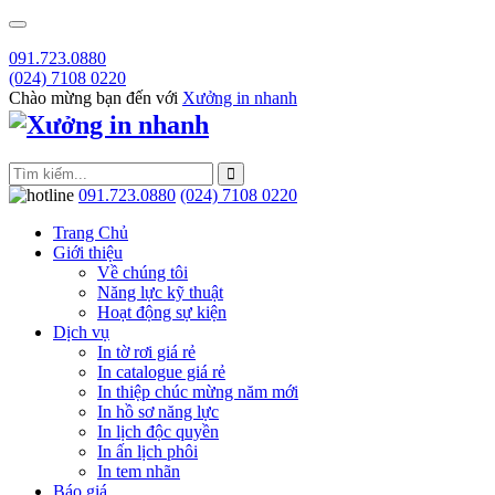
091.723.0880
(024) 7108 0220
Chào mừng bạn đến với
Xưởng in nhanh
091.723.0880
(024) 7108 0220
Trang Chủ
Giới thiệu
Về chúng tôi
Năng lực kỹ thuật
Hoạt động sự kiện
Dịch vụ
In tờ rơi giá rẻ
In catalogue giá rẻ
In thiệp chúc mừng năm mới
In hồ sơ năng lực
In lịch độc quyền
In ấn lịch phôi
In tem nhãn
Báo giá