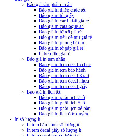
Báo giá sản phẩm in ấn
Báo giá in thiệp chúc tết
Báo giá in túi giấy
Báo giá in card visit giá rẻ
Báo giá in catalogue a4
Báo giá in tờ rơi giá rẻ
Báo giá in tiêu đề thư giá rẻ
Báo giá in phong bì thư
Báo giá in tờ gấp giá rẻ
In kẹp file giá rẻ
Báo giá in tem nhãn
Báo giá in tem decal xi bạc
Báo giá in tem bảo hành
Báo giá in tem decal Kraft
Báo giá in tem decal nhựa
Báo giá in tem decal giấy
Báo giá in lịch tết
Báo giá in phôi lịch 7 tờ
Báo giá in phôi lịch 5 tờ
Báo giá in phôi lịch để bàn
Báo giá in lịch độc quyền
In số lượng ít
In tem bảo hành số lượng ít
In tem decal giấy số lượng ít
In tem decal bạc số lượng ít