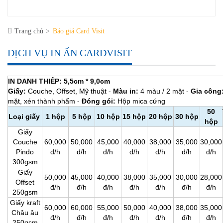
Trang chủ
Báo giá Card Visit
DỊCH VỤ IN ẤN CARDVISIT
IN DANH THIẾP: 5,5cm * 9,0cm
Giấy:
Couche, Offset, Mỹ thuật -
Màu in:
4 màu / 2 mặt -
Gia công
mặt, xén thành phẩm -
Đóng gói:
Hộp mica cứng
50
Loại giấy
1 hộp
5 hộp
10 hộp
15 hộp
20 hộp
30 hộp
hộp
Giấy
Couche
60,000
50,000
45,000
40,000
38,000
35,000
30,000
Pindo
đ/h
đ/h
đ/h
đ/h
đ/h
đ/h
đ/h
300gsm
Giấy
50,000
45,000
40,000
38,000
35,000
30,000
28,000
Offset
đ/h
đ/h
đ/h
đ/h
đ/h
đ/h
đ/h
250gsm
Giấy kraft
60,000
60,000
55,000
50,000
40,000
38,000
35,000
Châu âu
đ/h
đ/h
đ/h
đ/h
đ/h
đ/h
đ/h
250gsm