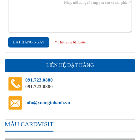
ĐẶT HÀNG NGAY
* Thông tin bắt buộc
LIÊN HỆ ĐẶT HÀNG
091.723.0880
091.723.0880
info@xuonginhanh.vn
MẪU CARDVISIT