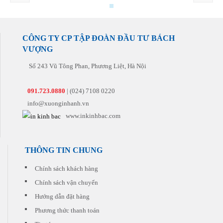
nhất
ấn.
hợp
hoàn
hàng
và
Chúng
lý.
hảo
tiếp
đúng
tôi
Chúng
nhất
theo.
hẹn
sẽ tư
tôi
đến
nhất
vấn
CÔNG TY CP TẬP ĐOÀN ĐẦU TƯ BÁCH
còn
tay
cho
VƯỢNG
có
khách
quý
những
hàng
khách
Số 243 Vũ Tông Phan, Phương Liệt, Hà Nội
khuyến
sản
mại
phẩm
hấp
phù
091.723.0880
| (024) 7108 0220
dẫn
hợp
đi
info@xuonginhanh.vn
nhất
kèm
với
www.inkinhbac.com
cho
chi
từng
phí
đơn
thấp
hàng
nhất.
THÔNG TIN CHUNG
quý
khách
đặt
Chính sách khách hàng
in
Chính sách vận chuyển
Hướng dẫn đặt hàng
Phương thức thanh toán