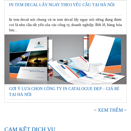
IN TEM DECAL LẤY NGAY THEO YÊU CẦU TẠI HÀ NỘI
In tem decal nói chung và in tem decal lấy ngay nói riêng đang được
coi là nhu cầu tất yếu của các công ty, doanh nghiệp. Bởi lẽ, hàng hóa
lưu...
GỢI Ý LỰA CHỌN CÔNG TY IN CATALOGUE ĐẸP – GIÁ RẺ
TẠI HÀ NỘI
< XEM THÊM >
CAM KẾT DỊCH VỤ