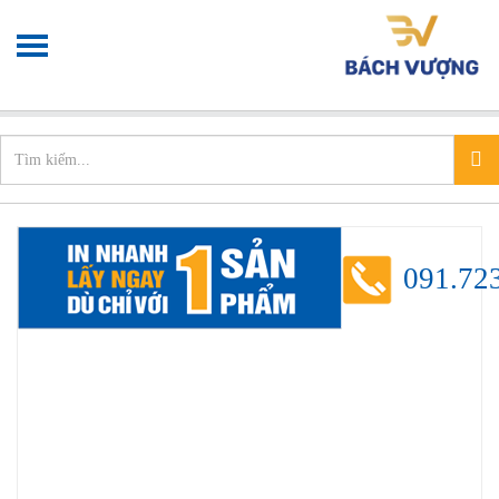
Chào mừng bạn đến với
Xưởng in nhanh
info@xuonginhanh.vn
091.72