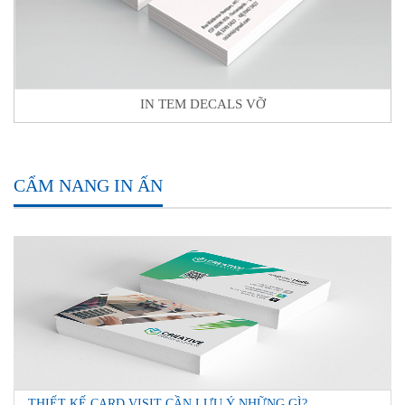
IN TEM DECALS VỠ
CẨM NANG IN ẤN
THIẾT KẾ CARD VISIT CẦN LƯU Ý NHỮNG GÌ?