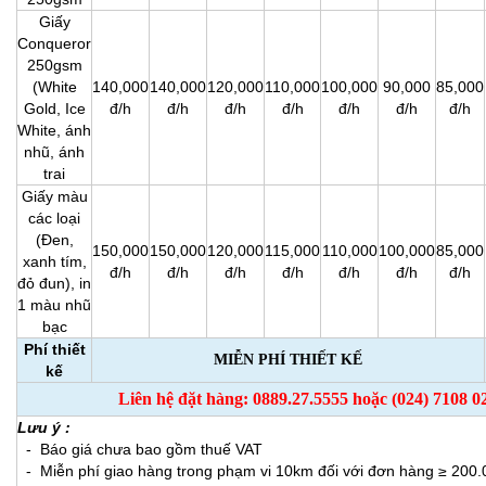
Giấy
Conqueror
250gsm
(White
140,000
140,000
120,000
110,000
100,000
90,000
85,000
Gold, Ice
đ/h
đ/h
đ/h
đ/h
đ/h
đ/h
đ/h
White, ánh
nhũ, ánh
trai
Giấy màu
các loại
(Đen,
150,000
150,000
120,000
115,000
110,000
100,000
85,000
xanh tím,
đ/h
đ/h
đ/h
đ/h
đ/h
đ/h
đ/h
đỏ đun), in
1 màu nhũ
bạc
Phí thiết
MIỄN PHÍ THIẾT KẾ
kế
Liên hệ đặt hàng: 0889.27.5555 hoặc (024) 7108 0
Lưu ý :
- Báo giá chưa bao gồm thuế VAT
- Miễn phí giao hàng trong phạm vi 10km đối với đơn hàng ≥ 200