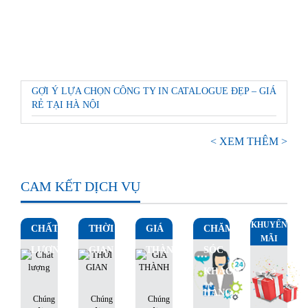
GỢI Ý LỰA CHỌN CÔNG TY IN CATALOGUE ĐẸP – GIÁ
RẺ TẠI HÀ NỘI
< XEM THÊM >
CAM KẾT DỊCH VỤ
KHUYẾN
CHẤT
THỜI
GIÁ
CHĂM
MÃI
LƯỢNG
GIAN
THÀNH
SÓC
KHÁCH
HÀNG
Chúng
Chúng
Chúng