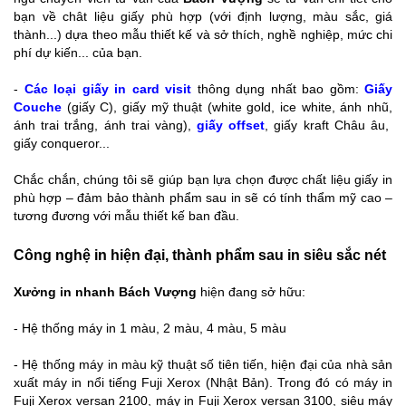
bạn về chât liệu giấy phù hợp (với định lượng, màu sắc, giá
thành...) dựa theo mẫu thiết kế và sở thích, nghề nghiệp, mức chi
phí dự kiến... của bạn.
-
Các loại giấy in card visit
thông dụng nhất bao gồm:
Giấy
Couche
(giấy C), giấy mỹ thuật (white gold, ice white, ánh nhũ,
ánh trai trắng, ánh trai vàng),
giấy offset
, giấy kraft Châu âu,
giấy conqueror...
Chắc chắn, chúng tôi sẽ giúp bạn lựa chọn được chất liệu giấy in
phù hợp – đảm bảo thành phẩm sau in sẽ có tính thẩm mỹ cao –
tương đương với mẫu thiết kế ban đầu.
Công nghệ in hiện đại, thành phẩm sau in siêu sắc nét
Xưởng in nhanh Bách Vượng
hiện đang sở hữu:
- Hệ thống máy in 1 màu, 2 màu, 4 màu, 5 màu
- Hệ thống máy in màu kỹ thuật số tiên tiến, hiện đại của nhà sản
xuất máy in nổi tiếng Fuji Xerox (Nhật Bản). Trong đó có máy in
Fuji Xerox versan 2100, máy in Fuji Xerox versan 3100, siêu máy