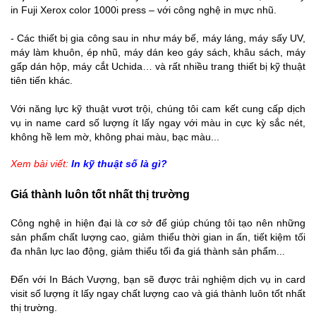
in Fuji Xerox color 1000i press – với công nghệ in mực nhũ.
- Các thiết bị gia công sau in như máy bế, máy láng, máy sấy UV,
máy làm khuôn, ép nhũ, máy dán keo gáy sách, khâu sách, máy
gấp dán hộp, máy cắt Uchida… và rất nhiều trang thiết bị kỹ thuật
tiên tiến khác.
Với năng lực kỹ thuật vươt trội, chúng tôi cam kết cung cấp dịch
vụ in name card số lượng ít lấy ngay với màu in cực kỳ sắc nét,
không hề lem mờ, không phai màu, bạc màu...
Xem bài viết:
In kỹ thuật số là gì
?
Giá thành luôn tốt nhất thị trường
Công nghệ in hiện đại là cơ sở để giúp chúng tôi tạo nên những
sản phẩm chất lượng cao, giảm thiểu thời gian in ấn, tiết kiệm tối
đa nhân lực lao động, giảm thiểu tối đa giá thành sản phẩm...
Đến với In Bách Vượng, bạn sẽ được trải nghiệm dịch vụ in card
visit số lượng ít lấy ngay chất lượng cao và giá thành luôn tốt nhất
thị trường.