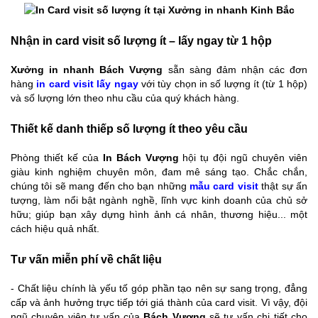
Nhận in card visit số lượng ít – lấy ngay từ 1 hộp
Xưởng in nhanh Bách Vượng
sẵn sàng đảm nhận các đơn
hàng
in card visit lấy ngay
với tùy chọn in số lượng ít (từ 1 hộp)
và số lượng lớn theo nhu cầu của quý khách hàng.
Thiết kế danh thiếp số lượng ít theo yêu cầu
Phòng thiết kế của
In Bách Vượng
hội tụ đội ngũ chuyên viên
giàu kinh nghiệm chuyên môn, đam mê sáng tạo. Chắc chắn,
chúng tôi sẽ mang đến cho bạn những
mẫu card visit
thật sự ấn
tượng, làm nổi bật ngành nghề, lĩnh vực kinh doanh của chủ sở
hữu; giúp bạn xây dựng hình ảnh cá nhân, thương hiệu... một
cách hiệu quả nhất.
Tư vấn miễn phí về chất liệu
- Chất liệu chính là yếu tố góp phần tạo nên sự sang trọng, đẳng
cấp và ảnh hưởng trực tiếp tới giá thành của card visit. Vì vậy, đội
ngũ chuyên viên tư vấn của
Bách Vượng
sẽ tư vấn chi tiết cho