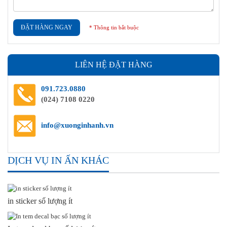
ĐẶT HÀNG NGAY
* Thông tin bắt buộc
LIÊN HỆ ĐẶT HÀNG
091.723.0880
(024) 7108 0220
info@xuonginhanh.vn
DỊCH VỤ IN ẤN KHÁC
in sticker số lượng ít