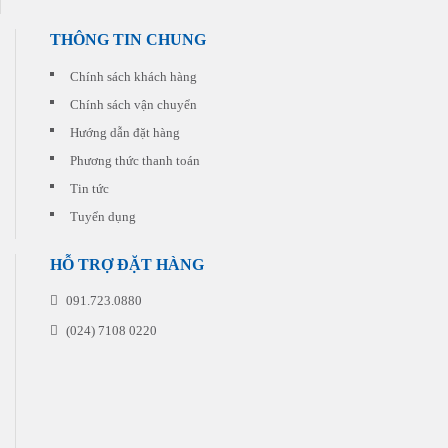
phẩm
dẫn
phù
đi
hợp
THÔNG TIN CHUNG
kèm
nhất
cho
với
Chính sách khách hàng
từng
chi
đơn
Chính sách vận chuyển
phí
hàng
thấp
quý
Hướng dẫn đặt hàng
nhất.
khách
Phương thức thanh toán
đặt
in
Tin tức
Tuyển dụng
HỖ TRỢ ĐẶT HÀNG
091.723.0880
(024) 7108 0220