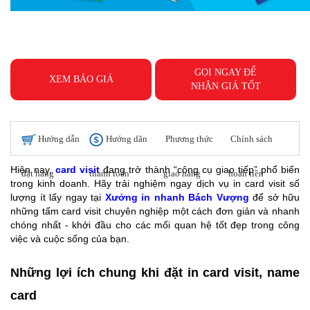
GỌI NGAY ĐỂ
XEM BÁO GIÁ
NHẬN GIÁ TỐT
Hướng dẫn
Hướng dãn
Phương thức
Chính sách
Hiện nay,
card visit
đang trở thành “công cụ giao tiếp” phổ biến
đặt hàng
thanh toán
giao hàng
hoàn tiền
trong kinh doanh. Hãy trải nghiệm ngay dịch vụ in card visit số
lượng ít lấy ngay tại
Xưởng in nhanh Bách Vượng
để sở hữu
những tấm card visit chuyên nghiệp một cách đơn giản và nhanh
chóng nhất - khởi đầu cho các mối quan hệ tốt đẹp trong công
việc và cuộc sống của bạn.
Những lợi ích chung khi đặt in card visit, name
card