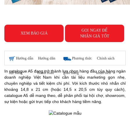
GỌI NGAY ĐỂ
XEM BÁO GIÁ
NHẬN GIÁ TỐT
Hướng dẫn
Hướng dãn
Phương thức
Chính sách
In catalogue A5 đang trở thành lựa chọn hàng đầu của hàng ngàn
đặt hàng
thanh toán
giao hàng
hoàn tiền
doanh nghiệp Việt Nam khi cần tài liệu marketing gọn nhẹ,
chuyên nghiệp và tiết kiệm chi phí. Với kích thước nhỏ nhắn chỉ
khoảng 14,8 x 21 cm (hoặc 14,5 x 20,5 cm tùy quy cách),
catalogue A5 dễ mang theo, dễ phân phối tại hội chợ, showroom,
sự kiện hoặc gửi trực tiếp cho khách hàng tiềm năng.