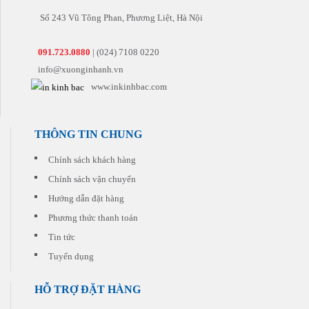
Chúng
lý.
hảo
nhất
hàng
tôi
Số 243 Vũ Tông Phan, Phương Liệt, Hà Nội
Chúng
nhất
tiếp
sẽ
tôi
đến
theo.
tư
còn
tay
vấn
091.723.0880
| (024) 7108 0220
có
khách
cho
những
info@xuonginhanh.vn
hàng
quý
khuyến
khách
www.inkinhbac.com
mại
sản
hấp
phẩm
dẫn
phù
đi
hợp
THÔNG TIN CHUNG
kèm
nhất
cho
với
Chính sách khách hàng
từng
chi
đơn
Chính sách vận chuyển
phí
hàng
thấp
quý
Hướng dẫn đặt hàng
nhất.
khách
Phương thức thanh toán
đặt
in
Tin tức
Tuyển dụng
HỖ TRỢ ĐẶT HÀNG