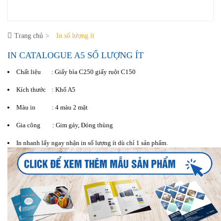
Trang chủ
In số lượng ít
IN CATALOGUE A5 SỐ LƯỢNG ÍT
Chất liệu : Giấy bìa C250 giấy ruột C150
Kích thước : Khổ A5
Màu in : 4 màu 2 mặt
Gia công : Gim gáy, Đóng thùng
In nhanh lấy ngay nhận in số lượng ít dù chỉ 1 sản phẩm.