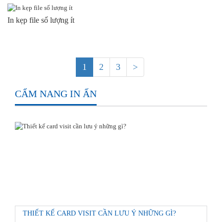
In kẹp file số lượng ít
1
2
3
>
CẨM NANG IN ẤN
THIẾT KẾ CARD VISIT CẦN LƯU Ý NHỮNG GÌ?