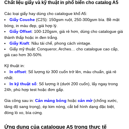
Chất liệu giấy và kỹ thuật in phổ biến cho catalog A5
Các loại giấy hay dùng cho catalogue khổ A5:
Giấy Couche
(C2S): 150gsm ruột, 250-300gsm bìa. Bề mặt
bóng, in màu đẹp, giá hợp lý.
Giấy Offset
: 100-120gsm, giá rẻ hơn, dùng cho catalogue giá
thành thấp hoặc in đen trắng.
Giấy Kraft
: Nâu tái chế, phong cách vintage.
Giấy mỹ thuật: Conqueror, Arche
s… cho catalogue cao cấp,
giá cao hơn 30-50%.
Kỹ thuật in:
In offset
: Số lượng từ 300 cuốn trở lên, màu chuẩn, giá rẻ
nhất.
In kỹ thuậ
t số
: Số lượng ít (dưới 200 cuốn), lấy ngay trong
24h, phù hợp test hoặc đơn gấp.
Gia công sau in:
Cán màng bóng
hoặc
cán mờ
(chống xước,
tăng độ sang trọng), ép kim nóng, cắt bế hình dạng đặc biệt,
đóng lò xo, bìa cứng.
Ứng dụng của catalogue A5 trong thực tế