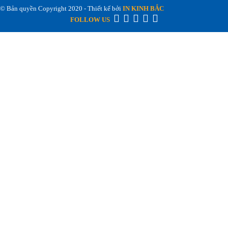
© Bản quyền Copyright 2020 - Thiết kế bởi
IN KINH BẮC
FOLLOW US