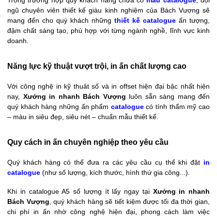
ngũ chuyên viên thiết kế giàu kinh nghiệm của Bách Vượng sẽ
mang đến cho quý khách những
thiết kế catalogue
ấn tượng,
đậm chất sáng tạo, phù hợp với từng ngành nghề, lĩnh vực kinh
doanh.
Năng lực kỹ thuật vượt trội, in ấn chất lượng cao
Với công nghệ in kỹ thuât số và in offset hiện đại bậc nhất hiện
nay,
Xưởng in nhanh Bách Vượng
luôn sẵn sàng mang đến
quý khách hàng những ấn phẩm
catalogue
có tính thẩm mỹ cao
– màu in siêu đẹp, siêu nét – chuẩn mẫu thiết kế.
Quy cách in ấn chuyên nghiệp theo yêu cầu
Quý khách hàng có thể đưa ra các yêu cầu cụ thể khi đặt
in
catalogue
(như số lượng, kích thước, hình thứ gia công...).
Khi in catalogue A5 số lượng ít lấy ngay tại
Xưởng in nhanh
Bách Vượng
, quý khách hàng sẽ tiết kiệm được tối đa thời gian,
chi phí in ấn nhờ công nghệ hiện đại, phong cách làm việc