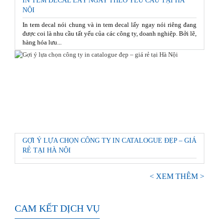
IN TEM DECAL LẤY NGAY THEO YÊU CẦU TẠI HÀ
NỘI
In tem decal nói chung và in tem decal lấy ngay nói riêng đang
được coi là nhu cầu tất yếu của các công ty, doanh nghiệp. Bởi lẽ,
hàng hóa lưu...
GỢI Ý LỰA CHỌN CÔNG TY IN CATALOGUE ĐẸP – GIÁ
RẺ TẠI HÀ NỘI
< XEM THÊM >
CAM KẾT DỊCH VỤ