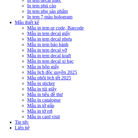
In tem decal thiếc
In tem phủ cào
In tem phụ sản phẩm
In tem 7 màu hologram
Mẫu thiết kế
Mẫu in tem qr code, Barcode
Mẫu in tem decal giấy
Mẫu in tem decal nhựa
Mẫu in tem bảo hành
Mẫu in tem decal vỡ
Mẫu in tem decal kraft
Mẫu in tem decal xi bạc
Mẫu in hộp giấy
Mẫu lịch độc quyền 2025
Mẫu phôi lịch tết 2025
Mẫu in sticker
Mẫu in túi giấy
Mẫu in tiêu đề thư
Mẫu in catalogue
Mẫu in tờ gấp
Mẫu in tờ rơi
Mẫu in card visit
Tin tức
Liên hệ