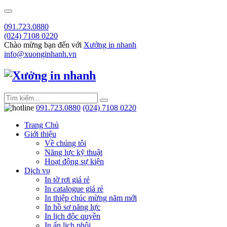
091.723.0880
(024) 7108 0220
Chào mừng bạn đến với
Xưởng in nhanh
info@xuonginhanh.vn
091.723.0880
(024) 7108 0220
Trang Chủ
Giới thiệu
Về chúng tôi
Năng lực kỹ thuật
Hoạt động sự kiện
Dịch vụ
In tờ rơi giá rẻ
In catalogue giá rẻ
In thiệp chúc mừng năm mới
In hồ sơ năng lực
In lịch độc quyền
In ấn lịch phôi