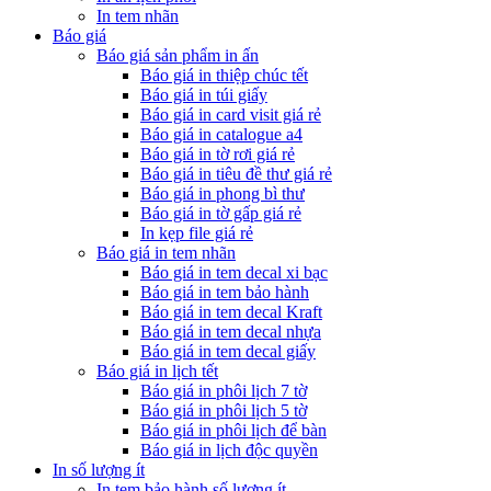
In tem nhãn
Báo giá
Báo giá sản phẩm in ấn
Báo giá in thiệp chúc tết
Báo giá in túi giấy
Báo giá in card visit giá rẻ
Báo giá in catalogue a4
Báo giá in tờ rơi giá rẻ
Báo giá in tiêu đề thư giá rẻ
Báo giá in phong bì thư
Báo giá in tờ gấp giá rẻ
In kẹp file giá rẻ
Báo giá in tem nhãn
Báo giá in tem decal xi bạc
Báo giá in tem bảo hành
Báo giá in tem decal Kraft
Báo giá in tem decal nhựa
Báo giá in tem decal giấy
Báo giá in lịch tết
Báo giá in phôi lịch 7 tờ
Báo giá in phôi lịch 5 tờ
Báo giá in phôi lịch để bàn
Báo giá in lịch độc quyền
In số lượng ít
In tem bảo hành số lượng ít