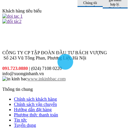
Chúng tôi
nhất đến
hợp lý.
sẽ tư vấn
tay khách
Chúng tôi
Khách hàng tiêu biểu
cho quý
hàng
còn có
khách sản
những
phẩm phù
khuyến
hợp nhất
mại hấp
với chi phí
dẫn đi
thấp nhất.
kèm cho
từng đơn
hàng quý
khách đặt
CÔNG TY CP TẬP ĐOÀN ĐẦU TƯ BÁCH VƯỢNG
in
Số 243 Vũ Tông Phan, Phương Liệt, Hà Nội
091.723.0880
| (024) 7108 0220
info@xuonginhanh.vn
www.inkinhbac.com
Thông tin chung
Chính sách khách hàng
Chính sách vận chuyển
Hướng dẫn đặt hàng
Phương thức thanh toán
Tin tức
Tuyển dụng