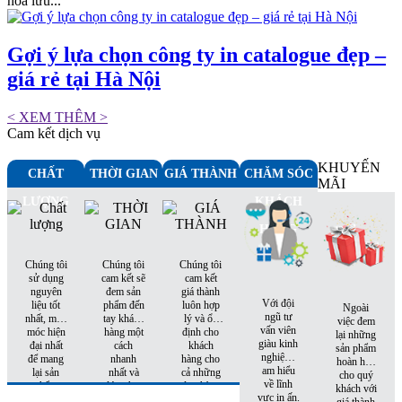
hóa lưu...
Gợi ý lựa chọn công ty in catalogue đẹp –
giá rẻ tại Hà Nội
< XEM THÊM >
Cam kết dịch vụ
KHUYẾN
CHẤT
THỜI GIAN
GIÁ THÀNH
CHĂM SÓC
MÃI
LƯỢNG
KHÁCH
HÀNG
Chúng tôi
Chúng tôi
Chúng tôi
sử dụng
cam kết sẽ
cam kết
nguyên
đem sản
giá thành
Với đội
liệu tốt
phẩm đến
luôn hợp
Ngoài
ngũ tư
nhất, máy
tay khách
lý và ổn
việc đem
vấn viên
móc hiện
hàng một
định cho
lại những
giàu kinh
đại nhất
cách
khách
sản phẩm
nghiệm,
để mang
nhanh
hàng cho
hoàn hảo
am hiểu
lại sản
nhất và
cả những
cho quý
về lĩnh
phẩm
đúng hẹn
đơn hàng
khách với
vực in ấn.
hoàn hảo
nhất
tiếp theo.
giá thành