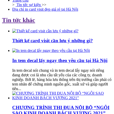
Trang chủ
>
Tin tức sự kiện
>>
Địa chỉ in card visit đẹp giá rẻ tại Hà Nội
Tin tức khác
Thiết kế card visit cần lưu ý những gì?
In tem decal lấy ngay theo yêu cầu tại Hà Nội
In tem decal nói chung và in tem decal lấy ngay nói riêng
đang được coi là nhu cầu tất yếu của các công ty, doanh
nghiệp. Bởi lẽ, hàng hóa lưu thông trên thị trường cần phải có
tem nhãn để chứng minh nguồn gốc, xuất xứ và giúp người
tiêu...
CHƯƠNG TRÌNH THI ĐUA NỘI BỘ “NGÔI
SAO KINH DOANH BÁCH VƯỢNG 2021”