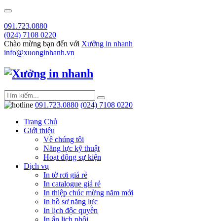
091.723.0880
(024) 7108 0220
Chào mừng bạn đến với
Xưởng in nhanh
info@xuonginhanh.vn
091.723.0880
(024) 7108 0220
Trang Chủ
Giới thiệu
Về chúng tôi
Năng lực kỹ thuật
Hoạt động sự kiện
Dịch vụ
In tờ rơi giá rẻ
In catalogue giá rẻ
In thiệp chúc mừng năm mới
In hồ sơ năng lực
In lịch độc quyền
In ấn lịch phôi