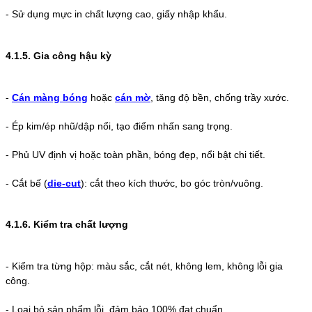
-
Sử dụng mực in chất lượng cao, giấy nhập khẩu.
4.1.5. Gia công hậu kỳ
-
Cán màng bóng
hoặc
cán mờ
, tăng độ bền, chống trầy xước.
-
Ép kim/ép nhũ/dập nổi, tạo điểm nhấn sang trọng.
-
Phủ UV định vị hoặc toàn phần, bóng đẹp, nổi bật chi tiết.
-
Cắt bế (
die-cut
): cắt theo kích thước, bo góc tròn/vuông.
4.1.6. Kiểm tra chất lượng
-
Kiểm tra từng hộp: màu sắc, cắt nét, không lem, không lỗi gia
công.
-
Loại bỏ sản phẩm lỗi, đảm bảo 100% đạt chuẩn.