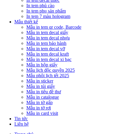
In tem decal thiếc
In tem phủ cào
In tem phụ sản phẩm
In tem 7 màu hologram
Mẫu thiết kế
Mẫu in tem qr code, Barcode
Mẫu in tem decal giấy
Mẫu in tem decal nhựa
Mẫu in tem bảo hành
Mẫu in tem decal vỡ
Mẫu in tem decal kraft
Mẫu in tem decal xi bạc
Mẫu in hộp giấy
Mẫu lịch độc quyền 2025
Mẫu phôi lịch tết 2025
Mẫu in sticker
Mẫu in túi giấy
Mẫu in tiêu đề thư
Mẫu in catalogue
Mẫu in tờ gấp
Mẫu in tờ rơi
Mẫu in card visit
Tin tức
Liên hệ