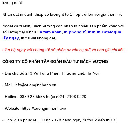
lượng nhất.
Nhận đặt in danh thiếp số lượng ít từ 1 hộp trở lên với giá thành rẻ.
Ngoài card visit, Bách Vượng còn nhận in nhiều sản phẩm khác với
số lượng tùy ý như:
in tem nhãn
,
in phong bì thư
,
in catalogue
lấy ngay
, in túi vải không dệt,...
Liên hệ ngay với chúng tôi để nhận tư vấn cụ thể và báo giá chi tiết:
CÔNG TY CỔ PHẦN TẬP ĐOÀN ĐẦU TƯ BÁCH VƯỢNG
-
Địa chỉ: Số 243 Vũ Tông Phan, Phương Liệt, Hà Nội
-
Mail: info@xuonginnhanh.vn
-
Hotline: 0889.27.5555 hoặc (024) 7108 0220
-
Website: https://xuonginnhanh.vn/
-
Thời gian phục vụ: Từ 8h - 17h hàng ngày từ thứ 2 đến thứ 7.