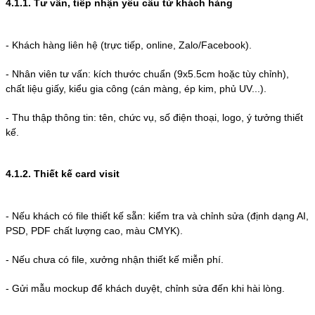
4.1.1. Tư vấn, tiếp nhận yêu cầu từ khách hàng
- Khách hàng liên hệ (trực tiếp, online, Zalo/Facebook).
-
Nhân viên tư vấn: kích thước chuẩn (9x5.5cm hoặc tùy chỉnh),
chất liệu giấy, kiểu gia công (cán màng, ép kim, phủ UV...).
-
Thu thập thông tin: tên, chức vụ, số điện thoại, logo, ý tưởng thiết
kế.
4.1.2. Thiết kế card visit
-
Nếu khách có file thiết kế sẵn: kiểm tra và chỉnh sửa (định dạng AI,
PSD, PDF chất lượng cao, màu CMYK).
-
Nếu chưa có file, xưởng nhận thiết kế miễn phí.
-
Gửi mẫu mockup để khách duyệt, chỉnh sửa đến khi hài lòng.