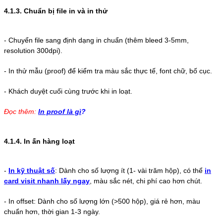
4.1.3. Chuẩn bị file in và in thử
-
Chuyển file sang định dạng in chuẩn (thêm bleed 3-5mm,
resolution 300dpi).
-
In thử mẫu (proof) để kiểm tra màu sắc thực tế, font chữ, bố cục.
-
Khách duyệt cuối cùng trước khi in loạt.
Đọc thêm:
In proof là gì
?
4.1.4. In ấn hàng loạt
-
In kỹ thuật số
: Dành cho số lượng ít (1- vài trăm hộp), có thể
in
card visit nhanh lấy ngay
, màu sắc nét, chi phí cao hơn chút.
-
In offset: Dành cho số lượng lớn (>500 hộp), giá rẻ hơn, màu
chuẩn hơn, thời gian 1-3 ngày.