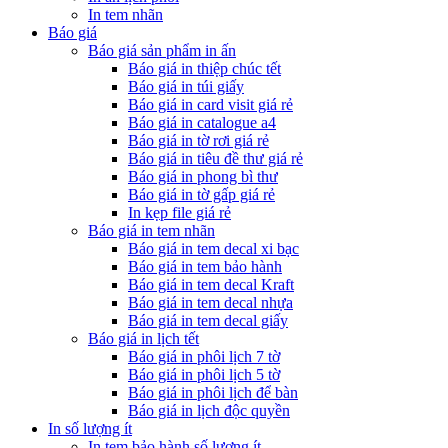
In tem nhãn
Báo giá
Báo giá sản phẩm in ấn
Báo giá in thiệp chúc tết
Báo giá in túi giấy
Báo giá in card visit giá rẻ
Báo giá in catalogue a4
Báo giá in tờ rơi giá rẻ
Báo giá in tiêu đề thư giá rẻ
Báo giá in phong bì thư
Báo giá in tờ gấp giá rẻ
In kẹp file giá rẻ
Báo giá in tem nhãn
Báo giá in tem decal xi bạc
Báo giá in tem bảo hành
Báo giá in tem decal Kraft
Báo giá in tem decal nhựa
Báo giá in tem decal giấy
Báo giá in lịch tết
Báo giá in phôi lịch 7 tờ
Báo giá in phôi lịch 5 tờ
Báo giá in phôi lịch để bàn
Báo giá in lịch độc quyền
In số lượng ít
In tem bảo hành số lượng ít