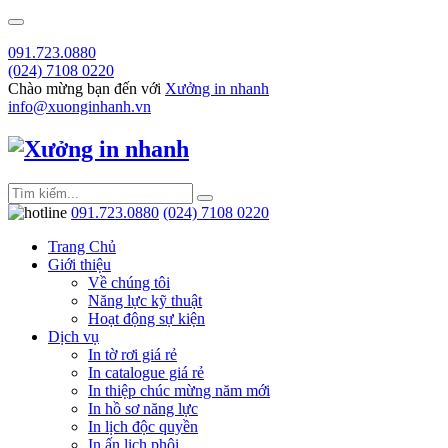
091.723.0880
(024) 7108 0220
Chào mừng bạn đến với
Xưởng in nhanh
info@xuonginhanh.vn
091.723.0880
(024) 7108 0220
Trang Chủ
Giới thiệu
Về chúng tôi
Năng lực kỹ thuật
Hoạt động sự kiện
Dịch vụ
In tờ rơi giá rẻ
In catalogue giá rẻ
In thiệp chúc mừng năm mới
In hồ sơ năng lực
In lịch độc quyền
In ấn lịch phôi