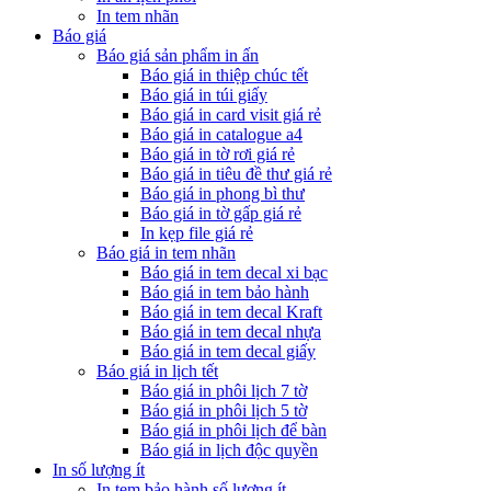
In tem nhãn
Báo giá
Báo giá sản phẩm in ấn
Báo giá in thiệp chúc tết
Báo giá in túi giấy
Báo giá in card visit giá rẻ
Báo giá in catalogue a4
Báo giá in tờ rơi giá rẻ
Báo giá in tiêu đề thư giá rẻ
Báo giá in phong bì thư
Báo giá in tờ gấp giá rẻ
In kẹp file giá rẻ
Báo giá in tem nhãn
Báo giá in tem decal xi bạc
Báo giá in tem bảo hành
Báo giá in tem decal Kraft
Báo giá in tem decal nhựa
Báo giá in tem decal giấy
Báo giá in lịch tết
Báo giá in phôi lịch 7 tờ
Báo giá in phôi lịch 5 tờ
Báo giá in phôi lịch để bàn
Báo giá in lịch độc quyền
In số lượng ít
In tem bảo hành số lượng ít