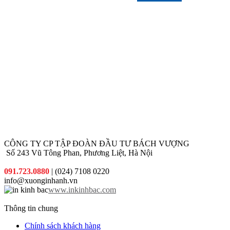
sẽ tư vấn
tay khách
khuyến
cho quý
hàng
mại hấp
khách sản
dẫn đi
phẩm phù
kèm cho
hợp nhất
từng đơn
với chi phí
hàng quý
thấp nhất.
khách đặt
in
CÔNG TY CP TẬP ĐOÀN ĐẦU TƯ BÁCH VƯỢNG
Số 243 Vũ Tông Phan, Phương Liệt, Hà Nội
091.723.0880
| (024) 7108 0220
info@xuonginhanh.vn
www.inkinhbac.com
Thông tin chung
Chính sách khách hàng