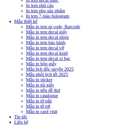
In tem decal thiếc
In tem phủ cào
In tem phụ sản phẩm
In tem 7 màu hologram
Mẫu thiết kế
Mẫu in tem qr code, Barcode
Mẫu in tem decal giấy
Mẫu in tem decal nhựa
Mẫu in tem bảo hành
Mẫu in tem decal vỡ
Mẫu in tem decal kraft
Mẫu in tem decal xi bạc
Mẫu in hộp giấy
Mẫu lịch độc quyền 2025
Mẫu phôi lịch tết 2025
Mẫu in sticker
Mẫu in túi giấy
Mẫu in tiêu đề thư
Mẫu in catalogue
Mẫu in tờ gấp
Mẫu in tờ rơi
Mẫu in card visit
Tin tức
Liên hệ