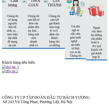
HÀNG
Chúng tôi
Chúng tôi
Chúng tôi
sử dụng
cam kết sẽ
cam kết
nguyên
đem sản
giá thành
Với đội
liệu tốt
phẩm đến
luôn hợp
Ngoài
ngũ tư
nhất, máy
tay khách
lý và ổn
việc đem
vấn viên
móc hiện
hàng một
định cho
lại những
giàu kinh
đại nhất
cách
khách
sản phẩm
nghiệm,
để mang
nhanh
hàng cho
hoàn hảo
am hiểu
lại sản
nhất và
cả những
cho quý
về lĩnh
phẩm
đúng hẹn
đơn hàng
khách với
vực in ấn.
hoàn hảo
nhất
tiếp theo.
giá thành
Chúng tôi
nhất đến
hợp lý.
sẽ tư vấn
tay khách
Chúng tôi
Khách hàng tiêu biểu
cho quý
hàng
còn có
khách sản
những
phẩm phù
khuyến
hợp nhất
mại hấp
với chi phí
dẫn đi
thấp nhất.
kèm cho
từng đơn
hàng quý
khách đặt
CÔNG TY CP TẬP ĐOÀN ĐẦU TƯ BÁCH VƯỢNG
in
Số 243 Vũ Tông Phan, Phương Liệt, Hà Nội