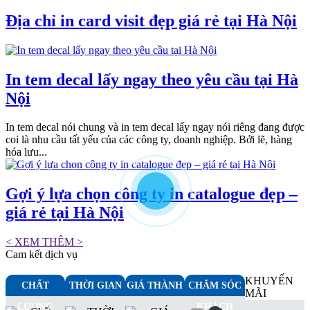
Địa chỉ in card visit đẹp giá rẻ tại Hà Nội
In tem decal lấy ngay theo yêu cầu tại Hà
Nội
In tem decal nói chung và in tem decal lấy ngay nói riêng đang được
coi là nhu cầu tất yếu của các công ty, doanh nghiệp. Bởi lẽ, hàng
hóa lưu...
Gợi ý lựa chọn công ty in catalogue đẹp –
giá rẻ tại Hà Nội
< XEM THÊM >
Cam kết dịch vụ
KHUYẾN
CHẤT
THỜI GIAN
GIÁ THÀNH
CHĂM SÓC
MÃI
LƯỢNG
KHÁCH