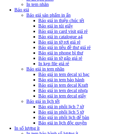
In tem nhãn
Báo giá
Báo giá sản phẩm in ấn
Báo giá in thiệp chúc tết
Báo giá in túi giấy
Báo giá in card visit giá rẻ
Báo giá in catalogue a4
Báo giá in tờ rơi giá rẻ
Báo giá in tiêu đề thư giá rẻ
Báo giá in phong bì thư
Báo giá in tờ gấp giá rẻ
In kẹp file giá rẻ
Báo giá in tem nhãn
Báo giá in tem decal xi bạc
Báo giá in tem bảo hành
Báo giá in tem decal Kraft
Báo giá in tem decal nhựa
Báo giá in tem decal giấy
Báo giá in lịch tết
Báo giá in phôi lịch 7 tờ
Báo giá in phôi lịch 5 tờ
Báo giá in phôi lịch để bàn
Báo giá in lịch độc quyền
In số lượng ít
In tem bảo hành số lượng ít