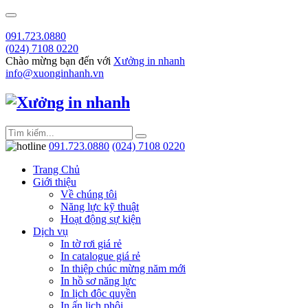
091.723.0880
(024) 7108 0220
Chào mừng bạn đến với
Xưởng in nhanh
info@xuonginhanh.vn
091.723.0880
(024) 7108 0220
Trang Chủ
Giới thiệu
Về chúng tôi
Năng lực kỹ thuật
Hoạt động sự kiện
Dịch vụ
In tờ rơi giá rẻ
In catalogue giá rẻ
In thiệp chúc mừng năm mới
In hồ sơ năng lực
In lịch độc quyền
In ấn lịch phôi