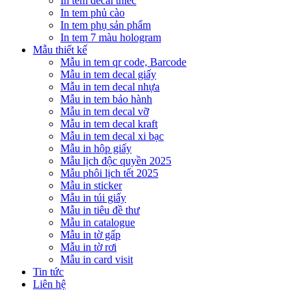
In tem decal thiếc
In tem phủ cào
In tem phụ sản phẩm
In tem 7 màu hologram
Mẫu thiết kế
Mẫu in tem qr code, Barcode
Mẫu in tem decal giấy
Mẫu in tem decal nhựa
Mẫu in tem bảo hành
Mẫu in tem decal vỡ
Mẫu in tem decal kraft
Mẫu in tem decal xi bạc
Mẫu in hộp giấy
Mẫu lịch độc quyền 2025
Mẫu phôi lịch tết 2025
Mẫu in sticker
Mẫu in túi giấy
Mẫu in tiêu đề thư
Mẫu in catalogue
Mẫu in tờ gấp
Mẫu in tờ rơi
Mẫu in card visit
Tin tức
Liên hệ