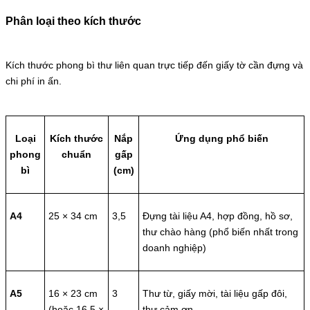
Phân loại theo kích thước
Kích thước phong bì thư liên quan trực tiếp đến giấy tờ cần đựng và
chi phí in ấn.
Loại
Kích thước
Nắp
Ứng dụng phổ biến
phong
chuẩn
gấp
bì
(cm)
A4
25 × 34 cm
3,5
Đựng tài liệu A4, hợp đồng, hồ sơ,
thư chào hàng (phổ biến nhất trong
doanh nghiệp)
A5
16 × 23 cm
3
Thư từ, giấy mời, tài liệu gấp đôi,
(hoặc 16,5 ×
thư cảm ơn