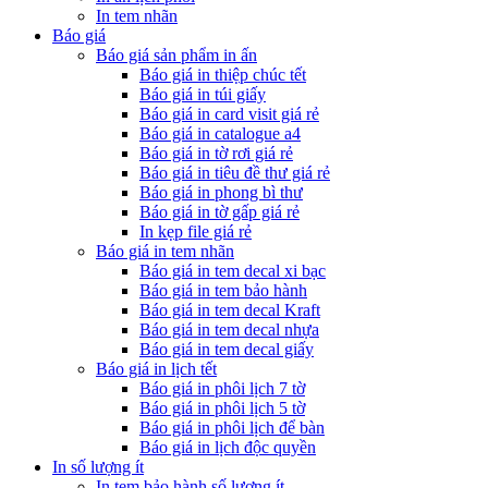
In tem nhãn
Báo giá
Báo giá sản phẩm in ấn
Báo giá in thiệp chúc tết
Báo giá in túi giấy
Báo giá in card visit giá rẻ
Báo giá in catalogue a4
Báo giá in tờ rơi giá rẻ
Báo giá in tiêu đề thư giá rẻ
Báo giá in phong bì thư
Báo giá in tờ gấp giá rẻ
In kẹp file giá rẻ
Báo giá in tem nhãn
Báo giá in tem decal xi bạc
Báo giá in tem bảo hành
Báo giá in tem decal Kraft
Báo giá in tem decal nhựa
Báo giá in tem decal giấy
Báo giá in lịch tết
Báo giá in phôi lịch 7 tờ
Báo giá in phôi lịch 5 tờ
Báo giá in phôi lịch để bàn
Báo giá in lịch độc quyền
In số lượng ít
In tem bảo hành số lượng ít