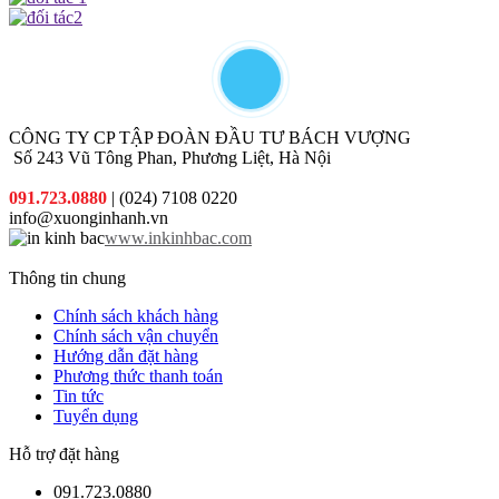
những
phẩm phù
khuyến
hợp nhất
mại hấp
với chi phí
dẫn đi
thấp nhất.
kèm cho
từng đơn
hàng quý
khách đặt
CÔNG TY CP TẬP ĐOÀN ĐẦU TƯ BÁCH VƯỢNG
in
Số 243 Vũ Tông Phan, Phương Liệt, Hà Nội
091.723.0880
| (024) 7108 0220
info@xuonginhanh.vn
www.inkinhbac.com
Thông tin chung
Chính sách khách hàng
Chính sách vận chuyển
Hướng dẫn đặt hàng
Phương thức thanh toán
Tin tức
Tuyển dụng
Hỗ trợ đặt hàng
091.723.0880