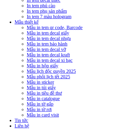
In tem decal thiếc
In tem phủ cào
In tem phụ sản phẩm
In tem 7 màu hologram
Mẫu thiết kế
Mẫu in tem qr code, Barcode
Mẫu in tem decal giấy
Mẫu in tem decal nhựa
Mẫu in tem bảo hành
Mẫu in tem decal vỡ
Mẫu in tem decal kraft
Mẫu in tem decal xi bạc
Mẫu in hộp giấy
Mẫu lịch độc quyền 2025
Mẫu phôi lịch tết 2025
Mẫu in sticker
Mẫu in túi giấy
Mẫu in tiêu đề thư
Mẫu in catalogue
Mẫu in tờ gấp
Mẫu in tờ rơi
Mẫu in card visit
Tin tức
Liên hệ