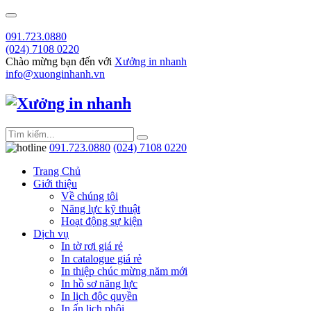
091.723.0880
(024) 7108 0220
Chào mừng bạn đến với
Xưởng in nhanh
info@xuonginhanh.vn
091.723.0880
(024) 7108 0220
Trang Chủ
Giới thiệu
Về chúng tôi
Năng lực kỹ thuật
Hoạt động sự kiện
Dịch vụ
In tờ rơi giá rẻ
In catalogue giá rẻ
In thiệp chúc mừng năm mới
In hồ sơ năng lực
In lịch độc quyền
In ấn lịch phôi