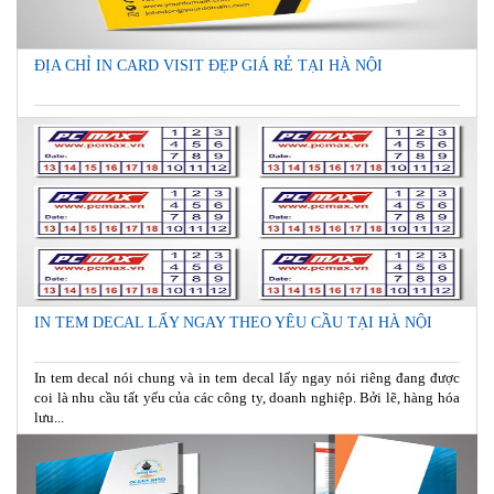
ĐỊA CHỈ IN CARD VISIT ĐẸP GIÁ RẺ TẠI HÀ NỘI
IN TEM DECAL LẤY NGAY THEO YÊU CẦU TẠI HÀ NỘI
In tem decal nói chung và in tem decal lấy ngay nói riêng đang được
coi là nhu cầu tất yếu của các công ty, doanh nghiệp. Bởi lẽ, hàng hóa
lưu...