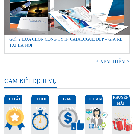
GỢI Ý LỰA CHỌN CÔNG TY IN CATALOGUE ĐẸP – GIÁ RẺ
TẠI HÀ NỘI
< XEM THÊM >
CAM KẾT DỊCH VỤ
KHUYẾN
CHẤT
THỜI
GIÁ
CHĂM
MÃI
LƯỢNG
GIAN
THÀNH
SÓC
KHÁCH
HÀNG