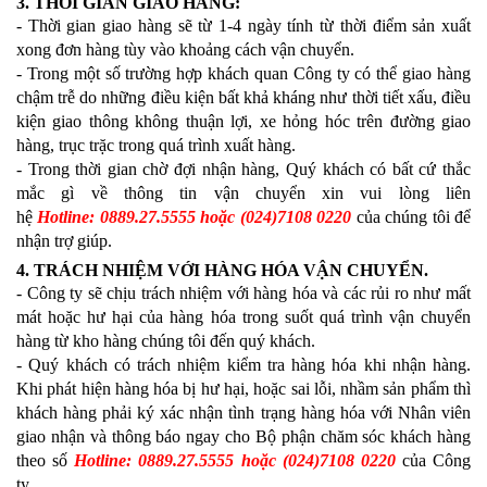
3. THỜI GIAN GIAO HÀNG:
- Thời gian giao hàng sẽ từ 1-4 ngày tính từ thời điểm sản xuất
xong đơn hàng tùy vào khoảng cách vận chuyển.
- Trong một số trường hợp khách quan Công ty có thể giao hàng
chậm trễ do những điều kiện bất khả kháng như thời tiết xấu, điều
kiện giao thông không thuận lợi, xe hỏng hóc trên đường giao
hàng, trục trặc trong quá trình xuất hàng.
- Trong thời gian chờ đợi nhận hàng, Quý khách có bất cứ thắc
mắc gì về thông tin vận chuyển xin vui lòng liên
hệ
Hotline: 0889.27.5555 hoặc (024)7108 0220
của chúng tôi để
nhận trợ giúp.
4. TRÁCH NHIỆM VỚI HÀNG HÓA VẬN CHUYỂN.
- Công ty sẽ chịu trách nhiệm với hàng hóa và các rủi ro như mất
mát hoặc hư hại của hàng hóa trong suốt quá trình vận chuyển
hàng từ kho hàng chúng tôi đến quý khách.
- Quý khách có trách nhiệm kiểm tra hàng hóa khi nhận hàng.
Khi phát hiện hàng hóa bị hư hại, hoặc sai lỗi, nhầm sản phẩm thì
khách hàng phải ký xác nhận tình trạng hàng hóa với Nhân viên
giao nhận và thông báo ngay cho Bộ phận chăm sóc khách hàng
theo số
Hotline: 0889.27.5555 hoặc (024)7108 0220
của Công
ty.