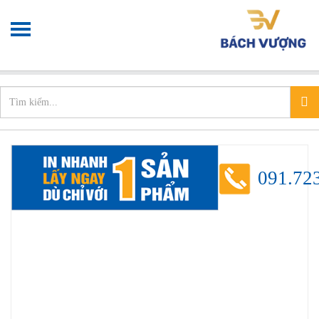
Chào mừng bạn đến với
Xưởng in nhanh
info@xuonginhanh.vn
091.72