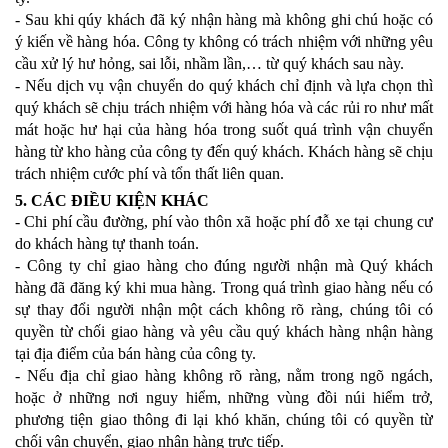
- Sau khi qúy khách đã ký nhận hàng mà không ghi chú hoặc có
ý kiến về hàng hóa. Công ty không có trách nhiệm với những yêu
cầu xử lý hư hỏng, sai lỗi, nhầm lần,… từ quý khách sau này.
- Nếu dịch vụ vận chuyển do quý khách chỉ định và lựa chọn thì
quý khách sẽ chịu trách nhiệm với hàng hóa và các rủi ro như mất
mát hoặc hư hại của hàng hóa trong suốt quá trình vận chuyển
hàng từ kho hàng của công ty đến quý khách. Khách hàng sẽ chịu
trách nhiệm cước phí và tổn thất liên quan.
5. CÁC ĐIỀU KIỆN KHÁC
- Chi phí cầu đường, phí vào thôn xã hoặc phí đỗ xe tại chung cư
do khách hàng tự thanh toán.
- Công ty chỉ giao hàng cho đúng người nhận mà Quý khách
hàng đã đăng ký khi mua hàng. Trong quá trình giao hàng nếu có
sự thay đổi người nhận một cách không rõ ràng, chúng tôi có
quyền từ chối giao hàng và yêu cầu quý khách hàng nhận hàng
tại địa điểm của bán hàng của công ty.
- Nếu địa chỉ giao hàng không rõ ràng, nằm trong ngõ ngách,
hoặc ở những nơi nguy hiểm, những vùng đồi núi hiểm trở,
phương tiện giao thông đi lại khó khăn, chúng tôi có quyền từ
chối vận chuyển, giao nhận hàng trực tiếp.