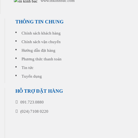
www.inkinhbac.com
phù
dẫn
hợp
đi
nhất
kèm
với
cho
THÔNG TIN CHUNG
chi
từng
phí
đơn
thấp
Chính sách khách hàng
hàng
nhất.
quý
Chính sách vận chuyển
khách
Hướng dẫn đặt hàng
đặt
in
Phương thức thanh toán
Tin tức
Tuyển dụng
HỖ TRỢ ĐẶT HÀNG
091.723.0880
(024) 7108 0220