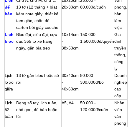
Lịch
Chữ A, chữ M, chữ L;
15x20cm,
25.000 -
Văn
để
13 tờ (12 tháng + bìa)
20x30cm
80.000đ/cuốn
phòng,
bàn
kèm note giấy; thiết kế
bàn
tam giác, chân đế
làm
carton bồi
giấy couche
việc
Lịch
Bloc đại, siêu đại, cực
10x14cm
150.000 -
Gia
bloc
đại; 365 tờ xé hàng
-
1.500.000đ/quyển
đình
ngày, gắn bìa treo
38x53cm
truyền
thống,
công
ty
Lịch
13 tờ gắn bloc hoặc số
30x40cm
80.000 -
Doanh
lò xo
rời
-
300.000đ/bộ
nghiệp
giữa
40x60cm
cao
cấp
Lịch
Dạng sổ tay, lịch tuần,
A5, A4
50.000 -
Nhân
52
nhỏ gọn, để bàn hoặc
120.000đ/cuốn
viên
tuần
túi
văn
phòng