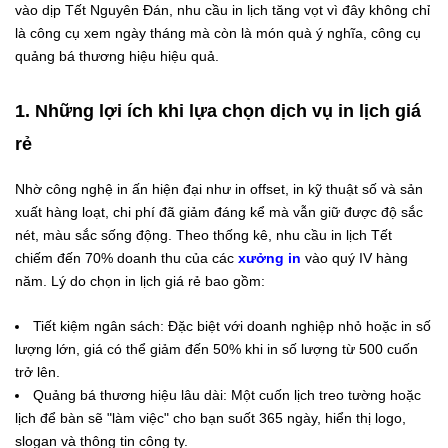
vào dịp Tết Nguyên Đán, nhu cầu in lịch tăng vọt vì đây không chỉ
là công cụ xem ngày tháng mà còn là món quà ý nghĩa, công cụ
quảng bá thương hiệu hiệu quả.
1. Những lợi ích khi lựa chọn dịch vụ in lịch giá
rẻ
Nhờ công nghệ in ấn hiện đại như in offset, in kỹ thuật số và sản
xuất hàng loạt, chi phí đã giảm đáng kể mà vẫn giữ được độ sắc
nét, màu sắc sống động. Theo thống kê, nhu cầu in lịch Tết
chiếm đến 70% doanh thu của các
xưởng in
vào quý IV hàng
năm. Lý do chọn in lịch giá rẻ bao gồm:
Tiết kiệm ngân sách: Đặc biệt với doanh nghiệp nhỏ hoặc in số
lượng lớn, giá có thể giảm đến 50% khi in số lượng từ 500 cuốn
trở lên.
Quảng bá thương hiệu lâu dài: Một cuốn lịch treo tường hoặc
lịch để bàn sẽ "làm việc" cho bạn suốt 365 ngày, hiển thị logo,
slogan và thông tin công ty.