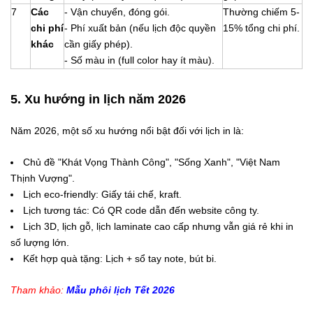
7
Các
- Vận chuyển, đóng gói.
Thường chiếm 5-
chi phí
- Phí xuất bản (nếu lịch độc quyền
15% tổng chi phí.
khác
cần giấy phép).
- Số màu in (full color hay ít màu).
5. Xu hướng in lịch năm 2026
Năm 2026, một số xu hướng nổi bật đối với lịch in là:
Chủ đề "Khát Vọng Thành Công", "Sống Xanh", "Việt Nam
Thịnh Vượng".
Lịch eco-friendly: Giấy tái chế, kraft.
Lịch tương tác: Có QR code dẫn đến website công ty.
Lịch 3D, lịch gỗ, lịch laminate cao cấp nhưng vẫn giá rẻ khi in
số lượng lớn.
Kết hợp quà tặng: Lịch + sổ tay note, bút bi.
Tham khảo:
Mẫu phôi lịch Tết 2026