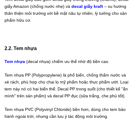
giấy Amazon (chống nước nhẹ) và
decal giấy kraft
– xu hướng
thân thiện môi trường với bề mặt nâu tự nhiên, lý tưởng cho sản
phẩm hữu cơ.
2.2. Tem nhựa
Tem nhựa
(
decal nhựa
) chiếm ưu thế nhờ độ bền cao.
Tem nhựa PP (Polypropylene) là phổ biến, chống thấm nước và
xé rách, phù hợp cho chai lọ mỹ phẩm hoặc thực phẩm ướt. Loại
tem này nó có hai biến thể: Decal PP trong suốt (cho thiết kế "ẩn
mình" trên sản phẩm) và decal PP đục (sữa trắng, che phủ tốt).
Tem nhựa PVC (Polyvinyl Chloride) bền hơn, dùng cho tem bảo
hành ngoài trời, nhưng cần lưu ý tác động môi trường.