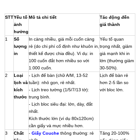
STT
Yếu tố
Mô tả chi tiết
Tác động đến
ảnh
giá thành
hưởng
1
Số
In càng nhiều, giá mỗi cuốn càng
Yếu tố quan
lượng
rẻ (do chi phí cố định như khuôn in,
trọng nhất, giảm
in
thiết kế được chia đều). Ví dụ: in
giá mạnh khi in
100 cuốn đắt hơn nhiều so với
lớn (thường giảm
1.000 cuốn.
30-50%).
2
Loại
- Lịch để bàn (chữ A/M, 13-52
Lịch để bàn rẻ
lịch và
tuần): nhỏ gọn, rẻ nhất.
hơn 2-5 lần so
kích
- Lịch treo tường (1/5/7/13 tờ):
với bloc lớn.
thước
trung bình.
- Lịch bloc siêu đại: lớn, dày, đắt
nhất.
Kích thước lớn (ví dụ 80x120cm)
cần giấy và mực nhiều hơn.
3
Chất
-
Giấy Couche
thông thường: rẻ
Tăng 20-100%