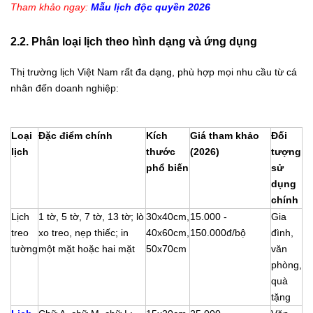
Tham khảo ngay:
Mẫu lịch độc quyền 2026
2.2. Phân loại lịch theo hình dạng và ứng dụng
Thị trường lịch Việt Nam rất đa dạng, phù hợp mọi nhu cầu từ cá
nhân đến doanh nghiệp:
Loại
Đặc điểm chính
Kích
Giá tham khảo
Đối
lịch
thước
(2026)
tượng
phổ biến
sử
dụng
chính
Lịch
1 tờ, 5 tờ, 7 tờ, 13 tờ; lò
30x40cm,
15.000 -
Gia
treo
xo treo, nẹp thiếc; in
40x60cm,
150.000đ/bộ
đình,
tường
một mặt hoặc hai mặt
50x70cm
văn
phòng,
quà
tặng