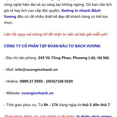
công nghệ hiện đại và sự sáng tạo không ngừng. Dù bạn cần lịch
giá rẻ hay lịch cao cấp độc quyền,
Xưởng in nhanh Bách
Vượng
đều có rất nhiều thiết kế đẹp để khách hàng có thể lựa
chọn.
Liên hệ ngay với chúng tôi để nhận tư vấn và báo giá miễn phí:
CÔNG TY CỔ PHẦN TẬP ĐOÀN ĐẦU TƯ BÁCH VƯỢNG
- Địa chỉ văn phòng:
243 Vũ Tông Phan, Phương Liệt, Hà Nội
- Mail:
info@xuonginnhanh.vn
- Hotline:
0889.27.5555 - (024)7108 0220
- Website:
xuonginnhanh.vn
- Thời gian phục vụ: Từ
8h - 17h
hàng ngày từ
thứ 2 đến thứ 7
.
Tham khảo thêm các sản phẩm in ấn khác:
In thiệp chúc mừng