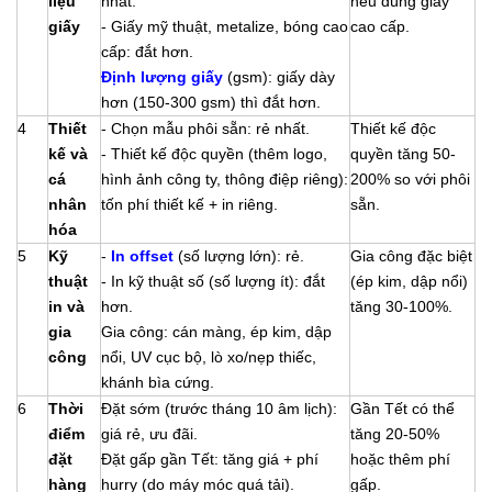
liệu
nhất.
nếu dùng giấy
giấy
- Giấy mỹ thuật, metalize, bóng cao
cao cấp.
cấp: đắt hơn.
Định lượng giấy
(gsm): giấy dày
hơn (150-300 gsm) thì đắt hơn.
4
Thiết
- Chọn mẫu phôi sẵn: rẻ nhất.
Thiết kế độc
kế và
- Thiết kế độc quyền (thêm logo,
quyền tăng 50-
cá
hình ảnh công ty, thông điệp riêng):
200% so với phôi
nhân
tốn phí thiết kế + in riêng.
sẵn.
hóa
5
Kỹ
-
In offset
(số lượng lớn): rẻ.
Gia công đặc biệt
thuật
- In kỹ thuật số (số lượng ít): đắt
(ép kim, dập nổi)
in và
hơn.
tăng 30-100%.
gia
Gia công: cán màng, ép kim, dập
công
nổi, UV cục bộ, lò xo/nẹp thiếc,
khánh bìa cứng.
6
Thời
Đặt sớm (trước tháng 10 âm lịch):
Gần Tết có thể
điểm
giá rẻ, ưu đãi.
tăng 20-50%
đặt
Đặt gấp gần Tết: tăng giá + phí
hoặc thêm phí
hàng
hurry (do máy móc quá tải).
gấp.