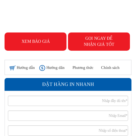
GỌI NGAY ĐỂ
XEM BÁO GIÁ
NHẬN GIÁ TỐT
Hướng dẫn
Hướng dãn
Phương thức
Chính sách
đặt hàng
thanh toán
giao hàng
hoàn tiền
ĐẶT HÀNG IN NHANH