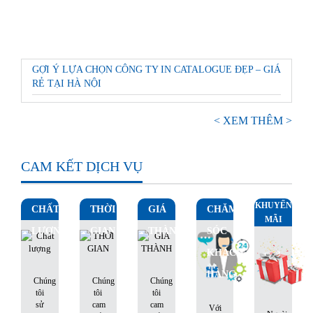
GỢI Ý LỰA CHỌN CÔNG TY IN CATALOGUE ĐẸP – GIÁ
RẺ TẠI HÀ NỘI
< XEM THÊM >
CAM KẾT DỊCH VỤ
KHUYẾN
CHẤT
THỜI
GIÁ
CHĂM
MÃI
LƯỢNG
GIAN
THÀNH
SÓC
KHÁCH
HÀNG
Chúng
Chúng
Chúng
tôi
tôi
tôi
sử
cam
cam
Với