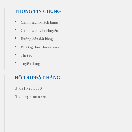
hợp
kèm
nhất
cho
THÔNG TIN CHUNG
với
từng
chi
đơn
phí
Chính sách khách hàng
hàng
thấp
quý
Chính sách vận chuyển
nhất.
khách
Hướng dẫn đặt hàng
đặt
in
Phương thức thanh toán
Tin tức
Tuyển dụng
HỖ TRỢ ĐẶT HÀNG
091.723.0880
(024) 7108 0220