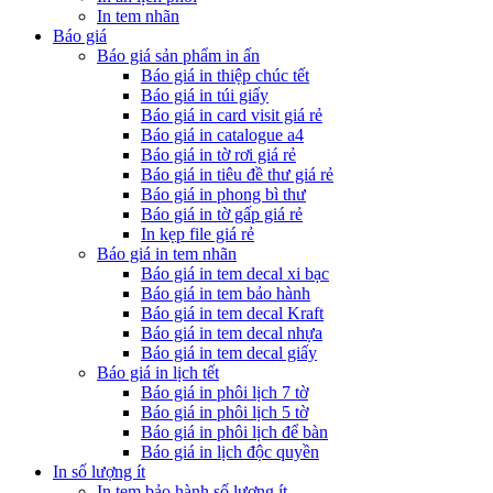
In tem nhãn
Báo giá
Báo giá sản phẩm in ấn
Báo giá in thiệp chúc tết
Báo giá in túi giấy
Báo giá in card visit giá rẻ
Báo giá in catalogue a4
Báo giá in tờ rơi giá rẻ
Báo giá in tiêu đề thư giá rẻ
Báo giá in phong bì thư
Báo giá in tờ gấp giá rẻ
In kẹp file giá rẻ
Báo giá in tem nhãn
Báo giá in tem decal xi bạc
Báo giá in tem bảo hành
Báo giá in tem decal Kraft
Báo giá in tem decal nhựa
Báo giá in tem decal giấy
Báo giá in lịch tết
Báo giá in phôi lịch 7 tờ
Báo giá in phôi lịch 5 tờ
Báo giá in phôi lịch để bàn
Báo giá in lịch độc quyền
In số lượng ít
In tem bảo hành số lượng ít