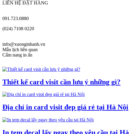
LIÊN HỆ ĐẶT HÀNG
091.723.0880
(024) 7108 0220
info@xuonginhanh.vn
Mẫu lịch liên quan
Cẩm nang in ấn
Thiết kế card visit cần lưu ý những gì?
Địa chỉ in card visit đẹp giá rẻ tại Hà Nội
In tem decal lấy ngay theo yêu cầu tại Hà