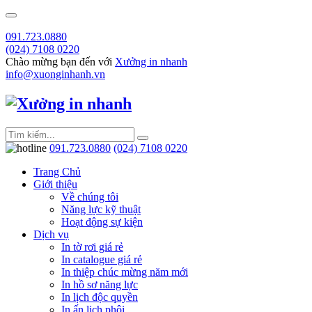
091.723.0880
(024) 7108 0220
Chào mừng bạn đến với
Xưởng in nhanh
info@xuonginhanh.vn
091.723.0880
(024) 7108 0220
Trang Chủ
Giới thiệu
Về chúng tôi
Năng lực kỹ thuật
Hoạt động sự kiện
Dịch vụ
In tờ rơi giá rẻ
In catalogue giá rẻ
In thiệp chúc mừng năm mới
In hồ sơ năng lực
In lịch độc quyền
In ấn lịch phôi