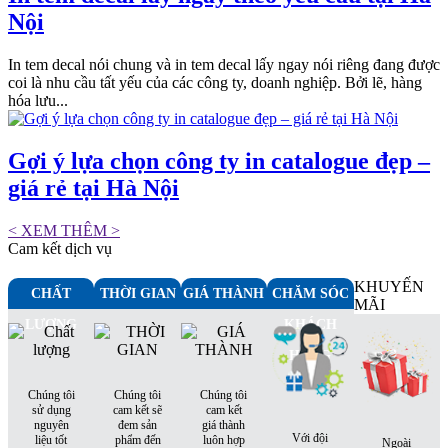
Nội
In tem decal nói chung và in tem decal lấy ngay nói riêng đang được
coi là nhu cầu tất yếu của các công ty, doanh nghiệp. Bởi lẽ, hàng
hóa lưu...
Gợi ý lựa chọn công ty in catalogue đẹp –
giá rẻ tại Hà Nội
< XEM THÊM >
Cam kết dịch vụ
KHUYẾN
CHẤT
THỜI GIAN
GIÁ THÀNH
CHĂM SÓC
MÃI
LƯỢNG
KHÁCH
HÀNG
Chúng tôi
Chúng tôi
Chúng tôi
sử dụng
cam kết sẽ
cam kết
nguyên
đem sản
giá thành
Với đội
liệu tốt
phẩm đến
luôn hợp
Ngoài