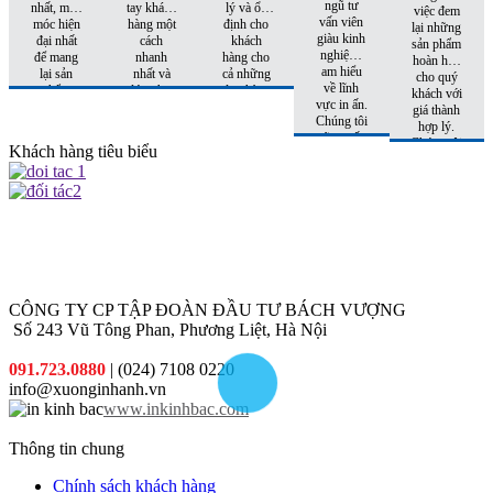
ngũ tư
nhất, máy
tay khách
lý và ổn
việc đem
vấn viên
móc hiện
hàng một
định cho
lại những
giàu kinh
đại nhất
cách
khách
sản phẩm
nghiệm,
để mang
nhanh
hàng cho
hoàn hảo
am hiểu
lại sản
nhất và
cả những
cho quý
về lĩnh
phẩm
đúng hẹn
đơn hàng
khách với
vực in ấn.
hoàn hảo
nhất
tiếp theo.
giá thành
Chúng tôi
nhất đến
hợp lý.
sẽ tư vấn
tay khách
Chúng tôi
Khách hàng tiêu biểu
cho quý
hàng
còn có
khách sản
những
phẩm phù
khuyến
hợp nhất
mại hấp
với chi phí
dẫn đi
thấp nhất.
kèm cho
từng đơn
hàng quý
khách đặt
CÔNG TY CP TẬP ĐOÀN ĐẦU TƯ BÁCH VƯỢNG
in
Số 243 Vũ Tông Phan, Phương Liệt, Hà Nội
091.723.0880
| (024) 7108 0220
info@xuonginhanh.vn
www.inkinhbac.com
Thông tin chung
Chính sách khách hàng