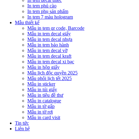
In tem decal thiếc
In tem phủ cào
In tem phụ sản phẩm
In tem 7 màu hologram
Mẫu thiết kế
Mẫu in tem qr code, Barcode
Mẫu in tem decal giấy
Mẫu in tem decal nhựa
Mẫu in tem bảo hành
Mẫu in tem decal vỡ
Mẫu in tem decal kraft
Mẫu in tem decal xi bạc
Mẫu in hộp giấy
Mẫu lịch độc quyền 2025
Mẫu phôi lịch tết 2025
Mẫu in sticker
Mẫu in túi giấy
Mẫu in tiêu đề thư
Mẫu in catalogue
Mẫu in tờ gấp
Mẫu in tờ rơi
Mẫu in card visit
Tin tức
Liên hệ