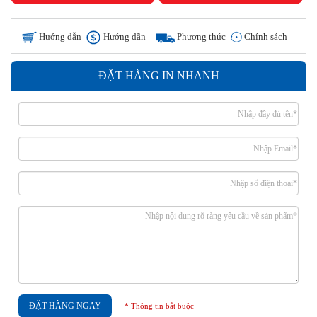
Hướng dẫn
Hướng dãn
Phương thức
Chính sách
đặt hàng
thanh toán
giao hàng
hoàn tiền
ĐẶT HÀNG IN NHANH
ĐẶT HÀNG NGAY
* Thông tin bắt buộc