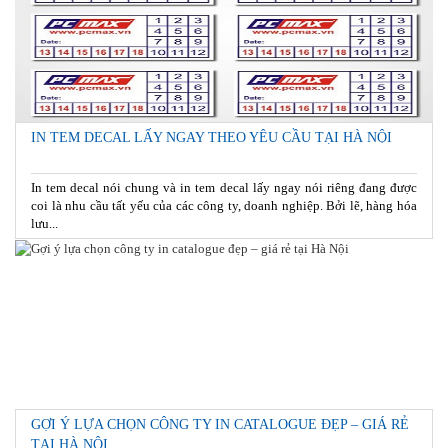
IN TEM DECAL LẤY NGAY THEO YÊU CẦU TẠI HÀ NỘI
In tem decal nói chung và in tem decal lấy ngay nói riêng đang được
coi là nhu cầu tất yếu của các công ty, doanh nghiệp. Bởi lẽ, hàng hóa
lưu...
GỢI Ý LỰA CHỌN CÔNG TY IN CATALOGUE ĐẸP – GIÁ RẺ
TẠI HÀ NỘI