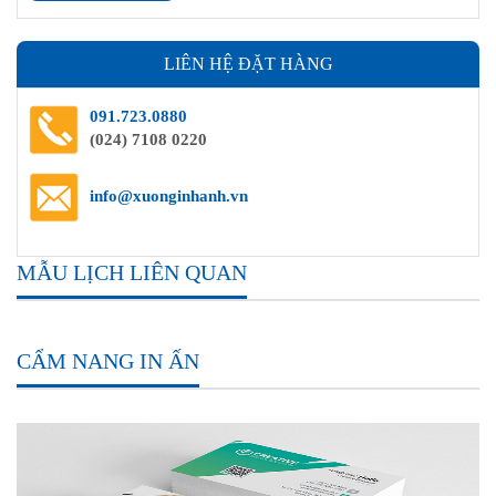
LIÊN HỆ ĐẶT HÀNG
091.723.0880
(024) 7108 0220
info@xuonginhanh.vn
MẪU LỊCH LIÊN QUAN
CẨM NANG IN ẤN