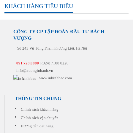
hiện
khách
định
nghiệm,
hảo
KHÁCH HÀNG TIÊU BIỂU
đại
hàng
cho
am
cho
nhất
một
khách
hiểu
quý
để
cách
hàng
về
khách
mang
nhanh
cho
lĩnh
với
lại
nhất
cả
vực
giá
sản
và
những
CÔNG TY CP TẬP ĐOÀN ĐẦU TƯ BÁCH
in
thành
phẩm
đúng
đơn
ấn.
VƯỢNG
hợp
hoàn
hẹn
hàng
Chúng
lý.
hảo
nhất
tiếp
tôi
Số 243 Vũ Tông Phan, Phương Liệt, Hà Nội
Chúng
nhất
theo.
sẽ tư
tôi
đến
vấn
còn
tay
cho
091.723.0880
| (024) 7108 0220
có
khách
quý
những
info@xuonginhanh.vn
hàng
khách
khuyến
sản
www.inkinhbac.com
mại
phẩm
hấp
phù
dẫn
hợp
đi
nhất
THÔNG TIN CHUNG
kèm
với
cho
chi
Chính sách khách hàng
từng
phí
đơn
Chính sách vận chuyển
thấp
hàng
nhất.
quý
Hướng dẫn đặt hàng
khách