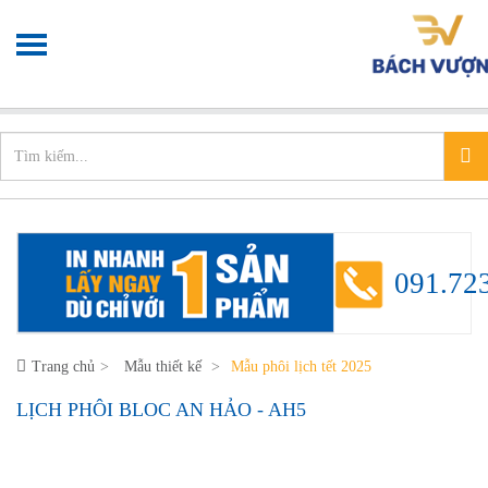
Chào mừng bạn đến với
Xưởng in nhanh
info@xuonginhanh.vn
091.72
Trang chủ
Mẫu thiết kế
Mẫu phôi lịch tết 2025
LỊCH PHÔI BLOC AN HẢO - AH5