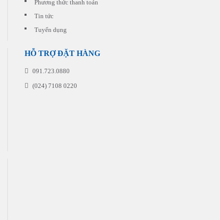
Phương thức thanh toán
đặt
in
Tin tức
Tuyển dụng
HỖ TRỢ ĐẶT HÀNG
091.723.0880
(024) 7108 0220