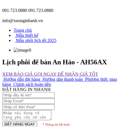
091.723.0880
091.723.0880
info@xuonginhanh.vn
Trang chủ
Mẫu thiết kế
Mẫu phôi lịch tết 2025
Lịch phôi để bàn An Hảo - AH56AX
XEM BÁO GIÁ
GỌI NGAY ĐỂ NHẬN GIÁ TỐT
Hướng dẫn đặt hàng
Hướng dãn thanh toán
Phương thức giao
hàng
Chính sách hoàn tiền
ĐẶT HÀNG IN NHANH
ĐẶT HÀNG NGAY
* Thông tin bắt buộc