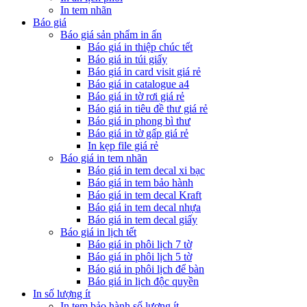
In tem nhãn
Báo giá
Báo giá sản phẩm in ấn
Báo giá in thiệp chúc tết
Báo giá in túi giấy
Báo giá in card visit giá rẻ
Báo giá in catalogue a4
Báo giá in tờ rơi giá rẻ
Báo giá in tiêu đề thư giá rẻ
Báo giá in phong bì thư
Báo giá in tờ gấp giá rẻ
In kẹp file giá rẻ
Báo giá in tem nhãn
Báo giá in tem decal xi bạc
Báo giá in tem bảo hành
Báo giá in tem decal Kraft
Báo giá in tem decal nhựa
Báo giá in tem decal giấy
Báo giá in lịch tết
Báo giá in phôi lịch 7 tờ
Báo giá in phôi lịch 5 tờ
Báo giá in phôi lịch để bàn
Báo giá in lịch độc quyền
In số lượng ít
In tem bảo hành số lượng ít