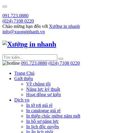
091.723.0880
(024) 7108 0220
Chào mừng bạn đến với
Xưởng in nhanh
info@xuonginhanh.vn
091.723.0880
(024) 7108 0220
Trang Chủ
Giới thiệu
Về chúng tôi
Năng lực kỹ thuật
Hoạt động sự kiện
Dịch vụ
In tờ rơi giá rẻ
In catalogue giá rẻ
In thiệp chúc mừng năm mới
In hồ sơ năng lực
In lịch độc quyền
In ấn lịch phôi