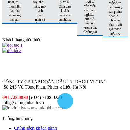
ngũ tư
nhất, máy
tay khách
lý và ổn
việc đem
vấn viên
móc hiện
hàng một
định cho
lại những
giàu kinh
đại nhất
cách
khách
sản phẩm
nghiệm,
để mang
nhanh
hàng cho
hoàn hảo
am hiểu
lại sản
nhất và
cả những
cho quý
về lĩnh
phẩm
đúng hẹn
đơn hàng
khách với
vực in ấn.
hoàn hảo
nhất
tiếp theo.
giá thành
Chúng tôi
nhất đến
hợp lý.
sẽ tư vấn
tay khách
Chúng tôi
Khách hàng tiêu biểu
cho quý
hàng
còn có
khách sản
những
phẩm phù
khuyến
hợp nhất
mại hấp
với chi phí
dẫn đi
thấp nhất.
kèm cho
từng đơn
hàng quý
khách đặt
CÔNG TY CP TẬP ĐOÀN ĐẦU TƯ BÁCH VƯỢNG
in
Số 243 Vũ Tông Phan, Phương Liệt, Hà Nội
091.723.0880
| (024) 7108 0220
info@xuonginhanh.vn
www.inkinhbac.com
Thông tin chung
Chính sách khách hàng