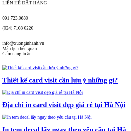
LIÊN HỆ ĐẶT HÀNG
091.723.0880
(024) 7108 0220
info@xuonginhanh.vn
Mẫu lịch liên quan
Cẩm nang in ấn
Thiết kế card visit cần lưu ý những gì?
Địa chỉ in card visit đẹp giá rẻ tại Hà Nội
In tem decal lấy ngay theo yêu cầu tại Hà