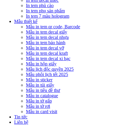
In tem decal thiếc
In tem phủ cào
In tem phụ sản phẩm
In tem 7 màu hologram
Mẫu thiết kế
Mẫu in tem qr code, Barcode
Mẫu in tem decal giấy
Mẫu in tem decal nhựa
Mẫu in tem bảo hành
Mẫu in tem decal vỡ
Mẫu in tem decal kraft
Mẫu in tem decal xi bạc
Mẫu in hộp giấy
Mẫu lịch độc quyền 2025
Mẫu phôi lịch tết 2025
Mẫu in sticker
Mẫu in túi giấy
Mẫu in tiêu đề thư
Mẫu in catalogue
Mẫu in tờ gấp
Mẫu in tờ rơi
Mẫu in card visit
Tin tức
Liên hệ