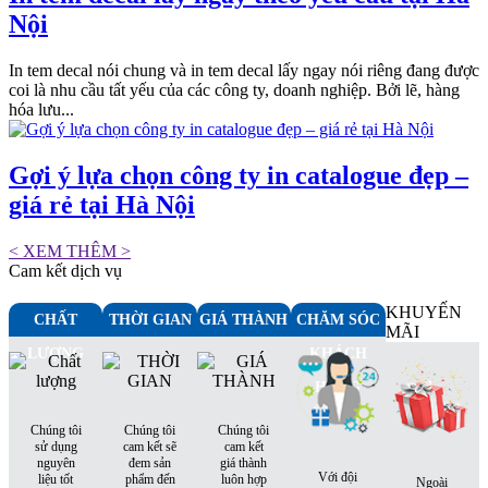
Nội
In tem decal nói chung và in tem decal lấy ngay nói riêng đang được
coi là nhu cầu tất yếu của các công ty, doanh nghiệp. Bởi lẽ, hàng
hóa lưu...
Gợi ý lựa chọn công ty in catalogue đẹp –
giá rẻ tại Hà Nội
< XEM THÊM >
Cam kết dịch vụ
KHUYẾN
CHẤT
THỜI GIAN
GIÁ THÀNH
CHĂM SÓC
MÃI
LƯỢNG
KHÁCH
HÀNG
Chúng tôi
Chúng tôi
Chúng tôi
sử dụng
cam kết sẽ
cam kết
nguyên
đem sản
giá thành
Với đội
liệu tốt
phẩm đến
luôn hợp
Ngoài