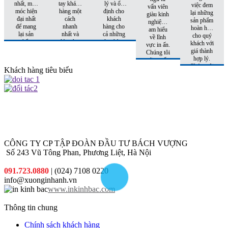
nhất, máy
tay khách
lý và ổn
việc đem
vấn viên
móc hiện
hàng một
định cho
lại những
giàu kinh
đại nhất
cách
khách
sản phẩm
nghiệm,
để mang
nhanh
hàng cho
hoàn hảo
am hiểu
lại sản
nhất và
cả những
cho quý
về lĩnh
phẩm
đúng hẹn
đơn hàng
khách với
vực in ấn.
hoàn hảo
nhất
tiếp theo.
giá thành
Chúng tôi
nhất đến
hợp lý.
sẽ tư vấn
tay khách
Chúng tôi
cho quý
Khách hàng tiêu biểu
hàng
còn có
khách sản
những
phẩm phù
khuyến
hợp nhất
mại hấp
với chi phí
dẫn đi
thấp nhất.
kèm cho
từng đơn
hàng quý
khách đặt
CÔNG TY CP TẬP ĐOÀN ĐẦU TƯ BÁCH VƯỢNG
in
Số 243 Vũ Tông Phan, Phương Liệt, Hà Nội
091.723.0880
| (024) 7108 0220
info@xuonginhanh.vn
www.inkinhbac.com
Thông tin chung
Chính sách khách hàng