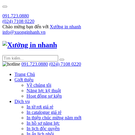
091.723.0880
(024) 7108 0220
Chào mừng bạn đến với
Xưởng in nhanh
info@xuonginhanh.vn
091.723.0880
(024) 7108 0220
Trang Chủ
Giới thiệu
Về chúng tôi
Năng lực kỹ thuật
Hoạt động sự kiện
Dịch vụ
In tờ rơi giá rẻ
In catalogue giá rẻ
In thiệp chúc mừng năm mới
In hồ sơ năng lực
In lịch độc quyền
In ấn lịch phôi