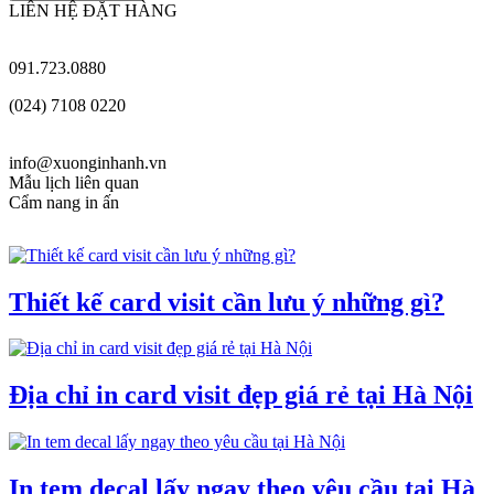
LIÊN HỆ ĐẶT HÀNG
091.723.0880
(024) 7108 0220
info@xuonginhanh.vn
Mẫu lịch liên quan
Cẩm nang in ấn
Thiết kế card visit cần lưu ý những gì?
Địa chỉ in card visit đẹp giá rẻ tại Hà Nội
In tem decal lấy ngay theo yêu cầu tại Hà