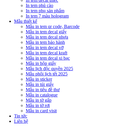
In tem decal thiếc
In tem phủ cào
In tem phụ sản phẩm
In tem 7 màu hologram
Mẫu thiết kế
Mẫu in tem qr code, Barcode
Mẫu in tem decal giấy
Mẫu in tem decal nhựa
Mẫu in tem bảo hành
Mẫu in tem decal vỡ
Mẫu in tem decal kraft
Mẫu in tem decal xi bạc
Mẫu in hộp giấy
Mẫu lịch độc quyền 2025
Mẫu phôi lịch tết 2025
Mẫu in sticker
Mẫu in túi giấy
Mẫu in tiêu đề thư
Mẫu in catalogue
Mẫu in tờ gấp
Mẫu in tờ rơi
Mẫu in card visit
Tin tức
Liên hệ