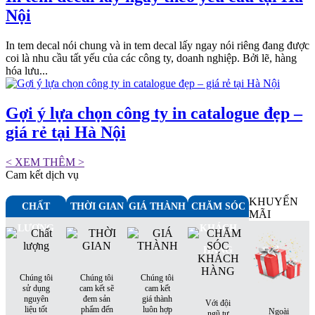
Nội
In tem decal nói chung và in tem decal lấy ngay nói riêng đang được
coi là nhu cầu tất yếu của các công ty, doanh nghiệp. Bởi lẽ, hàng
hóa lưu...
Gợi ý lựa chọn công ty in catalogue đẹp –
giá rẻ tại Hà Nội
< XEM THÊM >
Cam kết dịch vụ
KHUYẾN
CHẤT
THỜI GIAN
GIÁ THÀNH
CHĂM SÓC
MÃI
LƯỢNG
KHÁCH
HÀNG
Chúng tôi
Chúng tôi
Chúng tôi
sử dụng
cam kết sẽ
cam kết
nguyên
đem sản
giá thành
Với đội
liệu tốt
phẩm đến
luôn hợp
Ngoài
ngũ tư