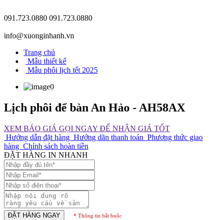
091.723.0880
091.723.0880
info@xuonginhanh.vn
Trang chủ
Mẫu thiết kế
Mẫu phôi lịch tết 2025
Lịch phôi để bàn An Hảo - AH58AX
XEM BÁO GIÁ
GỌI NGAY ĐỂ NHẬN GIÁ TỐT
Hướng dẫn đặt hàng
Hướng dãn thanh toán
Phương thức giao
hàng
Chính sách hoàn tiền
ĐẶT HÀNG IN NHANH
ĐẶT HÀNG NGAY
* Thông tin bắt buộc