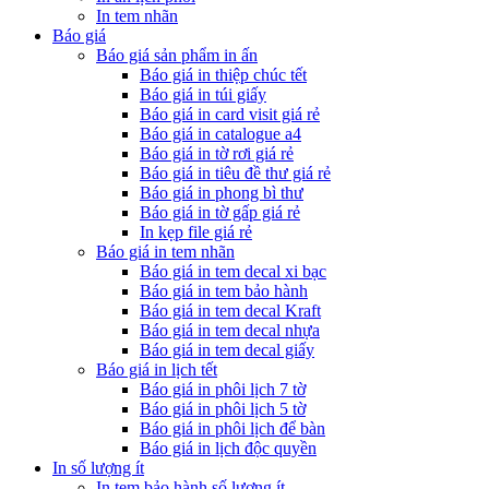
In tem nhãn
Báo giá
Báo giá sản phẩm in ấn
Báo giá in thiệp chúc tết
Báo giá in túi giấy
Báo giá in card visit giá rẻ
Báo giá in catalogue a4
Báo giá in tờ rơi giá rẻ
Báo giá in tiêu đề thư giá rẻ
Báo giá in phong bì thư
Báo giá in tờ gấp giá rẻ
In kẹp file giá rẻ
Báo giá in tem nhãn
Báo giá in tem decal xi bạc
Báo giá in tem bảo hành
Báo giá in tem decal Kraft
Báo giá in tem decal nhựa
Báo giá in tem decal giấy
Báo giá in lịch tết
Báo giá in phôi lịch 7 tờ
Báo giá in phôi lịch 5 tờ
Báo giá in phôi lịch để bàn
Báo giá in lịch độc quyền
In số lượng ít
In tem bảo hành số lượng ít